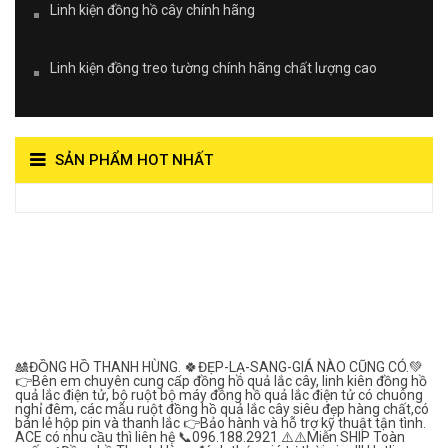
Linh kiện đồng hồ cây chính hãng
Linh kiện đồng treo tường chính hãng chất lượng cao
SẢN PHẨM HOT NHẤT
View on Vocaroo >>
Đồng Hồ Quả Lắc Thanh
Hùng- Số 1 Về Chất
Lượng***
🎎ĐỒNG HỒ THANH HÙNG. 🍀ĐẸP-LẠ-SANG-GIÁ NÀO CŨNG CÓ.💚
👉Bên em chuyên cung cấp đồng hồ quả lắc cây, linh kiên đồng hồ
quả lắc điện tử, bộ ruột bộ máy đồng hồ quả lắc điện tử có chuông
nghỉ đêm, các mẫu ruột đồng hồ quả lắc cây siêu đẹp hàng chất,có
bán lẻ hộp pin và thanh lắc 👉Bảo hành và hỗ trợ kỹ thuật tận tình.
ACE có nhu cầu thì liên hệ 📞096.188.2921 ⚠️⚠️Miễn SHIP Toàn