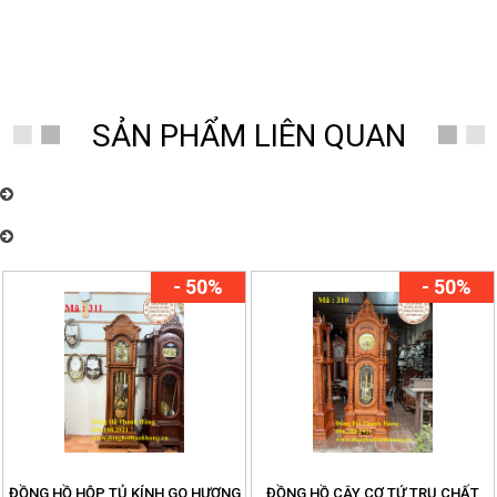
SẢN PHẨM LIÊN QUAN
Đồng Hồ Thanh Hùng – Chuyên cung cấp đồng hồ quả lắc cây cơ cổ
Châu Âu nhiều mẫu mã đẹp
Đồng Hồ Thanh Hùng – Chuyên cung cấp đồng hồ quả lắc cây cơ cổ
Châu Âu nhiều mẫu mã đẹp
- 50%
- 50%
ĐỒNG HỒ HỘP TỦ KÍNH GO HƯƠNG
ĐỒNG HỒ CÂY CƠ TỨ TRỤ CHẤT