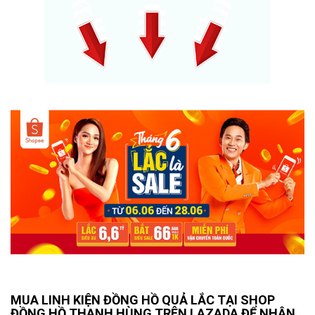
MUA LINH KIỆN ĐỒNG HỒ QUẢ LẮC TẠI SHOP
ĐỒNG HỒ THANH HÙNG TRÊN LAZADA ĐỂ NHẬN