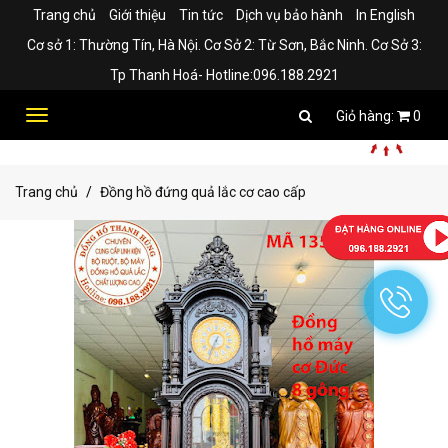
Trang chủ
Giới thiệu
Tin tức
Dịch vụ bảo hành
In English
Cơ sở 1: Thường Tín, Hà Nội. Cơ Sở 2: Từ Sơn, Bắc Ninh. Cơ Sở 3:
Tp Thanh Hoá- Hotline:096.188.2921
Toggle
0
navigation
Trang chủ
Đồng hồ đứng quả lắc cơ cao cấp