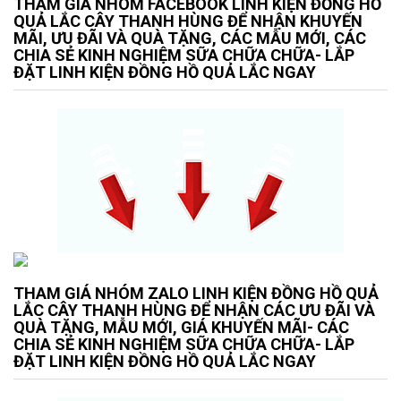
THAM GIÁ NHÓM FACEBOOK LINH KIỆN ĐỒNG HỒ
QUẢ LẮC CÂY THANH HÙNG ĐỂ NHẬN KHUYẾN
MÃI, ƯU ĐÃI VÀ QUÀ TẶNG, CÁC MẪU MỚI, CÁC
CHIA SẺ KINH NGHIỆM SỮA CHỮA CHỮA- LẮP
ĐẶT LINH KIỆN ĐỒNG HỒ QUẢ LẮC NGAY
THAM GIÁ NHÓM ZALO LINH KIỆN ĐỒNG HỒ QUẢ
LẮC CÂY THANH HÙNG ĐỂ NHẬN CÁC ƯU ĐÃI VÀ
QUÀ TẶNG, MẪU MỚI, GIÁ KHUYẾN MÃI- CÁC
CHIA SẺ KINH NGHIỆM SỮA CHỮA CHỮA- LẮP
ĐẶT LINH KIỆN ĐỒNG HỒ QUẢ LẮC NGAY