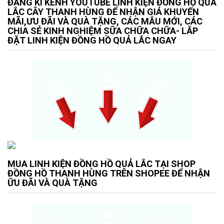
ĐĂNG KÍ KÊNH YOUTUBE LINH KIỆN ĐỒNG HỒ QUẢ
LẮC CÂY THANH HÙNG ĐỂ NHẬN GIÁ KHUYẾN
MÃI,ƯU ĐÃI VÀ QUÀ TẶNG, CÁC MẪU MỚI, CÁC
CHIA SẺ KINH NGHIỆM SỮA CHỮA CHỮA- LẮP
ĐẶT LINH KIỆN ĐỒNG HỒ QUẢ LẮC NGAY
MUA LINH KIỆN ĐỒNG HỒ QUẢ LẮC TẠI SHOP
ĐỒNG HỒ THANH HÙNG TRÊN SHOPEE ĐỂ NHẬN
ỮU ĐÃI VÀ QUÀ TẶNG