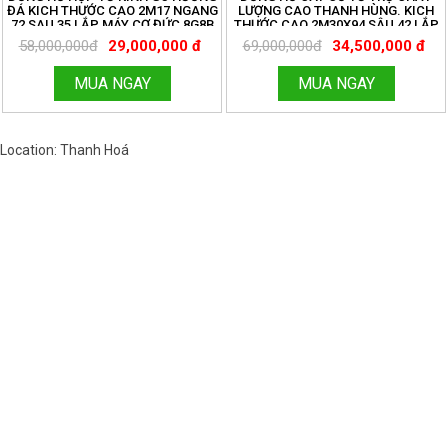
ĐÁ KICH THƯỚC CAO 2M17 NGANG
LƯỢNG CAO THANH HÙNG. KICH
72 SAU 35 LẮP MÁY CƠ ĐỨC 8G8B
THƯỚC CAO 2M30X94 SÂU 42 LẮP
TẠ CƯỚC . ĐỒNG HỒ THANH HÙNG
MÁY CƠ ĐỨC 8G8B KÍNH LỒI . LH
58,000,000đ
29,000,000 đ
69,000,000đ
34,500,000 đ
LH 096.188.2921
096.188.2921
MUA NGAY
MUA NGAY
Location: Thanh Hoá
Việt Nam