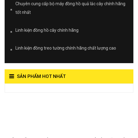
Chuyên cung cấp bộ máy đồng hồ quả lắc cây chính hãng
tốt nhất
Linh kiện đồng hồ cây chính hãng
Linh kiện đồng treo tường chính hãng chất lượng cao
SẢN PHẨM HOT NHẤT
View on Vocaroo >>
Đồng Hồ Quả Lắc Thanh
Hùng- Số 1 Về Chất
Lượng***