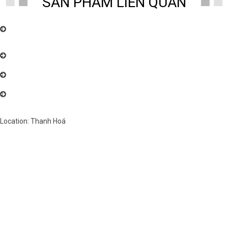
SẢN PHẨM LIÊN QUAN
Chuyên nhận sửa chữa, bảo dưỡng đồng hồ quả lắc cây điện tử, và cơ,
các loại đồng hồ toàn quốc uy tín, chất lượng cao. Đồng Hồ Thanh Hùng:
096.188.2921
Đồng Hồ Thanh Hùng – Chuyên cung cấp đồng hồ quả lắc cây cơ cổ
Châu Âu nhiều mẫu mã đẹp
Đồng Hồ Thanh Hùng – Chuyên cung cấp đồng hồ quả lắc cây cơ cổ
Châu Âu nhiều mẫu mã đẹp
Đồng Hồ Thanh Hùng – Chuyên cung cấp đồng hồ quả lắc cây cơ cổ
Châu Âu nhiều mẫu mã đẹp
Location: Thanh Hoá
Việt Nam