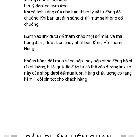
Lưu ý đèn led cảm ứng :
Khi có ánh sáng của nhà bạn thì máy sẽ tự động đổ 
chuông. Khi bạn tắt ánh sáng đi thì máy sẽ không đổ 
chuông
Bấm vào link dưới để tham khảo một số mẫu và mã 
hàng đang được bán chạy nhất bên Đồng Hồ Thanh 
Hùng
https://www.youtube.com/watch?v=3RXIm.
.
.
Khách hàng đặt mua riêng hộp , hay hộp nhạc đồng hồ bị 
rỉ sét, hỏng, bị lỗi quả lắc điện tử có thể vào đường link sp 
này của shop dưới để mua luôn, hàng chất lượng có tặng 
kèm 1 đôi pin tốt cho khách hàng
https://shorten.asia/V4QgDc5g