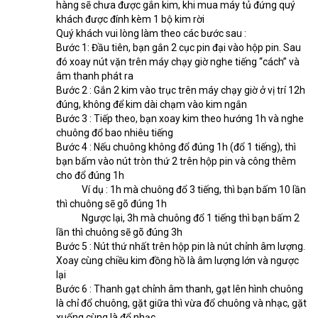
hàng sẽ chưa được gắn kim, khi mua máy tủ đứng quý 
khách được đính kèm 1 bộ kim rời
Quý khách vui lòng làm theo các bước sau :
Bước 1: Đầu tiên, bạn gắn 2 cục pin đại vào hộp pin. Sau 
đó xoay nút vặn trên máy chạy giờ nghe tiếng “cách” và 
âm thanh phát ra
Bước 2 : Gắn 2 kim vào trục trên máy chạy giờ ở vị trí 12h 
đúng, không để kim dài chạm vào kim ngắn
Bước 3 : Tiếp theo, bạn xoay kim theo hướng 1h và nghe 
chuông đổ bao nhiêu tiếng
Bước 4 : Nếu chuông không đổ đúng 1h (đổ 1 tiếng), thì 
bạn bấm vào nút tròn thứ 2 trên hộp pin và công thêm 
cho đổ đúng 1h
            Ví dụ : 1h mà chuông đổ 3 tiếng, thì bạn bấm 10 lần 
thì chuông sẽ gõ đúng 1h
            Ngược lại, 3h mà chuông đổ 1 tiếng thì bạn bấm 2 
lần thì chuông sẽ gõ đúng 3h
Bước 5 : Nút thứ nhất trên hộp pin là nút chỉnh âm lượng. 
Xoay cùng chiều kim đồng hồ là âm lượng lớn và ngược 
lại
Bước 6 : Thanh gạt chỉnh âm thanh, gạt lên hình chuông 
là chỉ đổ chuông, gặt giữa thì vừa đổ chuông và nhạc, gặt 
xuống cùng là đổ nhạc