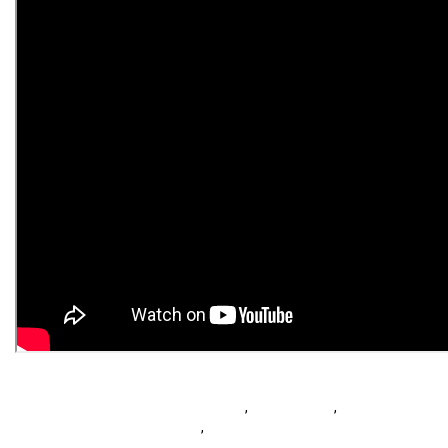
#bomaydonghoqualaccay
, 
#donghocay
 , 
#boruotdonghocay
, 
#donghogoclua