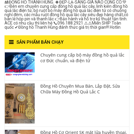
🎎ĐỒNG HỒ THANH HÙNG. 🍀ĐẸP-LẠ-SANG-GIÁ NÀO CŨNG CÓ.💚
👉Bên em chuyên cung cấp đồng hồ quả lắc cây, linh kiên đồng hồ
quả lắc điện tử, bộ ruột bộ máy đồng hồ quả lắc điện tử có chuông
nghỉ đêm, các mẫu ruột đồng hồ quả lắc cây siêu đẹp hàng chất,có
bán lẻ hộp pin và thanh lắc 👉Bảo hành và hỗ trợ kỹ thuật tận tình.
ACE có nhu cầu thì liên hệ 📞096.188.2921 ⚠️⚠️Miễn SHIP Toàn
quốc ✔Đồng hồ Thanh Hùng đánh thức giá trị thời gian!!! Hotlin
SẢN PHẨM BÁN CHẠY
Chuyên cung cấp bộ máy đồng hồ quả lắc
cơ Đức chuẩn, và điện tử
Đồng Hồ Chuyên Mua Bán, Lắp Đặt, Sửa
Chữa Máy Đồng Hồ Quả Lắc C
Đồng Hồ Cơ Orient SK mặt lửa huyền thoại,