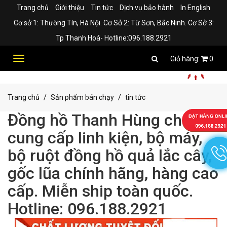
Trang chủ
Giới thiệu
Tin tức
Dịch vụ bảo hành
In English
Cơ sở 1: Thường Tín, Hà Nội. Cơ Sở 2: Từ Sơn, Bắc Ninh. Cơ Sở 3:
Tp Thanh Hoá- Hotline:096.188.2921
Toggle
0
navigation
Trang chủ
Sản phẩm bán chạy
tin tức
Đồng hồ Thanh Hùng chuyên
cung cấp linh kiện, bộ máy,
bộ ruột đồng hồ quả lắc cây,
gốc lũa chính hãng, hàng cao
cấp. Miễn ship toàn quốc.
Hotline: 096.188.2921