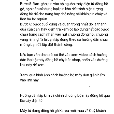
Bước 5: Bạn  gắn pin vào bộ nguồn máy điện tử đồng hồ 
gỗ, bạn nên sử dụng loại pin khô để tránh hiện tượng 
đồng hồ để che nắng hay chỗ nóng sẽ khiến pin chảy và 
làm hư bộ nguồn.
Bước 6: bước cuối cùng và quan trọng nhất đó là thành 
quả của bạn, hãy kiểm tra xem có lắp đúng hết các bước 
chưa bằng cách nhấn vào nút chuông đồng hồ , chuông 
vang lên nghĩa là bạn lắp đúng theo sự hướng dẫn chúc 
mừng bạn đã lắp đặt thành công.
Nếu bạn vẫn chưa rõ, có thể vào xem video cách hướng 
dẫn lắp bộ máy đồng hồ cây bên shop, nhấn vào đường 
link này để xem:
https://www.youtube.com/watch?v=DNa6D.
.
.
Xem  qua hình ảnh cách hướng bộ máy đơn giản bấm 
vào link này
https://www.donghothanhhung.vn/2021/0.
.
.
Hướng dẫn lắp kim và chỉnh chuông bộ máy đồng hồ quả 
lắc cây điện tử
Máy tủ đứng đồng hồ gỗ Korea mới mua về Quý khách 