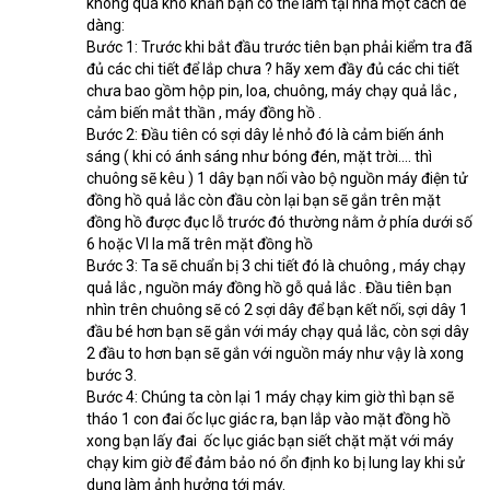
không quá khó khăn bạn có thể làm tại nhà một cách dễ 
dàng:
Bước 1: Trước khi bắt đầu trước tiên bạn phải kiểm tra đã 
đủ các chi tiết để lắp chưa ? hãy xem đầy đủ các chi tiết 
chưa bao gồm hộp pin, loa, chuông, máy chạy quả lắc , 
cảm biến mắt thần , máy đồng hồ .
Bước 2: Đầu tiên có sợi dây lẻ nhỏ đó là cảm biến ánh 
sáng ( khi có ánh sáng như bóng đén, mặt trời…. thì 
chuông sẽ kêu ) 1 dây bạn nối vào bộ nguồn máy điện tử 
đồng hồ quả lắc còn đầu còn lại bạn sẽ gắn trên mặt 
đồng hồ được đục lỗ trước đó thường nằm ở phía dưới số 
6 hoặc VI la mã trên mặt đồng hồ
Bước 3: Ta sẽ chuẩn bị 3 chi tiết đó là chuông , máy chạy 
quả lắc , nguồn máy đồng hồ gỗ quả lắc . Đầu tiên bạn 
nhìn trên chuông sẽ có 2 sợi dây để bạn kết nối, sợi dây 1 
đầu bé hơn bạn sẽ gắn với máy chạy quả lắc, còn sợi dây 
2 đầu to hơn bạn sẽ gắn với nguồn máy như vậy là xong 
bước 3.
Bước 4: Chúng ta còn lại 1 máy chạy kim giờ thì bạn sẽ 
tháo 1 con đai ốc lục giác ra, bạn lắp vào mặt đồng hồ 
xong bạn lấy đai  ốc lục giác bạn siết chặt mặt với máy 
chạy kim giờ để đảm bảo nó ổn định ko bị lung lay khi sử 
dụng làm ảnh hưởng tới máy.