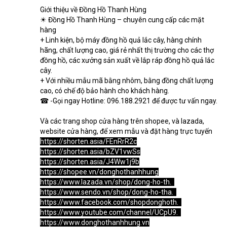
Giới thiệu về Đồng Hồ Thanh Hùng
☀ Đồng Hồ Thanh Hùng – chuyên cung cấp các mặt 
hàng
+ Linh kiện, bộ máy đồng hồ quả lắc cây, hàng chính 
hãng, chất lượng cao, giá rẻ nhất thị trường cho các thợ 
đồng hồ, các xưởng sản xuất về lắp ráp đồng hồ quả lắc 
cây.
+ Với nhiều mẫu mã bằng nhôm, bằng đồng chất lượng 
cao, có chế độ bảo hành cho khách hàng.
☎ -Gọi ngay Hotline: 096.188.2921 để được tư vấn ngay.
Và các trang shop cửa hàng trên shopee, và lazada, 
website cửa hàng, để xem mẫu và đặt hàng trực tuyến
https://shorten.asia/FEnRrR2c
https://shorten.asia/bZV1vwSs
https://shorten.asia/J4Ww1j9b
https://shopee.vn/donghothanhhung
https://www.lazada.vn/shop/dong-ho-th.
.
.
https://www.sendo.vn/shop/dong-ho-tha.
.
.
https://www.facebook.com/shopdonghoth.
.
.
https://www.youtube.com/channel/UCpU9.
.
.
https://www.donghothanhhung.vn