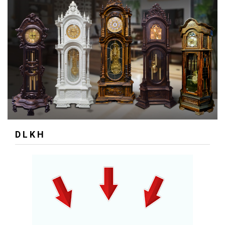
D L K H