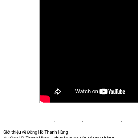
#bomaydonghoqualaccay
, 
#donghocay
 , 
#boruotdonghocay
, 
#dongh
Giới thiệu về Đồng Hồ Thanh Hùng