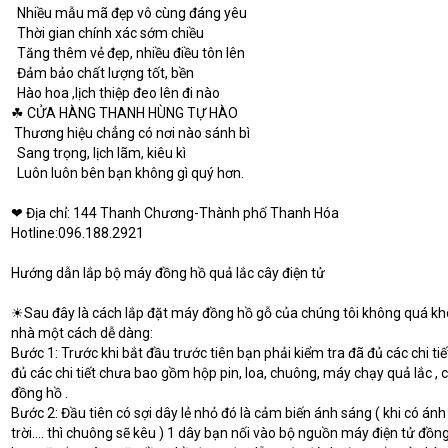
  Nhiều mẫu mã đẹp vô cùng đáng yêu
  Thời gian chính xác sớm chiều
  Tăng thêm vẻ đẹp, nhiều điều tôn lên
  Đảm bảo chất lượng tốt, bền
  Hào hoa ,lịch thiệp đeo lên đi nào
☘ CỬA HÀNG THANH HÙNG TỰ HÀO
 Thương hiệu chẳng có nơi nào sánh bì
  Sang trọng, lịch lãm, kiêu kì
  Luôn luôn bên bạn không gì quý hơn.
❤ Địa chỉ: 144 Thanh Chương-Thành phố Thanh Hóa
Hotline:096.188.2921
Hướng dẫn lắp bộ máy đồng hồ quả lắc cây điện tử
☀Sau đây là cách lắp đặt máy đồng hồ gỗ của chúng tôi không quá khó 
nhà một cách dễ dàng:
Bước 1: Trước khi bắt đầu trước tiên bạn phải kiểm tra đã đủ các chi ti
đủ các chi tiết chưa bao gồm hộp pin, loa, chuông, máy chạy quả lắc , 
đồng hồ .
Bước 2: Đầu tiên có sợi dây lẻ nhỏ đó là cảm biến ánh sáng ( khi có án
trời…. thì chuông sẽ kêu ) 1 dây bạn nối vào bộ nguồn máy điện tử đồng 