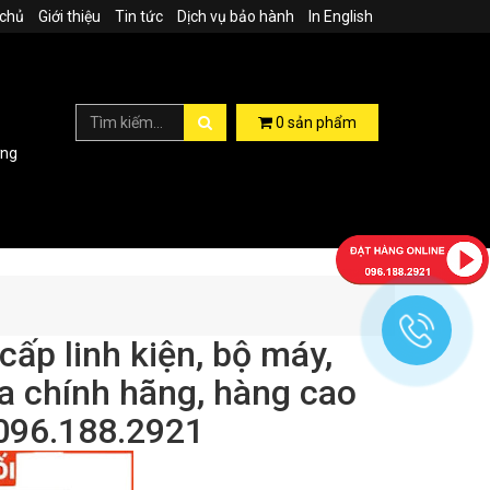
 chủ
Giới thiệu
Tin tức
Dịch vụ bảo hành
In English
0
sản phẩm
ợng
p linh kiện, bộ máy,
ũa chính hãng, hàng cao
 096.188.2921