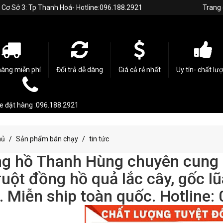
h. Cơ Sở 3: Tp Thanh Hoá- Hotline:096.188.2921
Trang
hàng miễn phí
Đổi trả dễ dàng
Giá cả rẻ nhất
Uy tín- chất lư
ne đặt hàng :096.188.2921
hủ
Sản phẩm bán chạy
tin tức
g hồ Thanh Hùng chuyên cung cấ
ruột đồng hồ quả lắc cây, gốc l
. Miễn ship toàn quốc. Hotline: