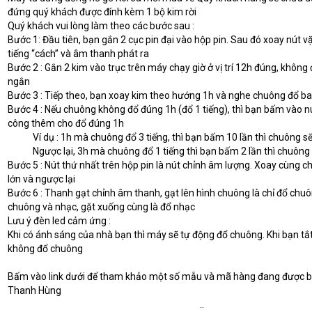
đứng quý khách được đính kèm 1 bộ kim rời
Quý khách vui lòng làm theo các bước sau :
Bước 1: Đầu tiên, bạn gắn 2 cục pin đại vào hộp pin. Sau đó xoay nút v
tiếng “cách” và âm thanh phát ra
Bước 2 : Gắn 2 kim vào trục trên máy chạy giờ ở vị trí 12h đúng, không
ngắn
Bước 3 : Tiếp theo, bạn xoay kim theo hướng 1h và nghe chuông đổ ba
Bước 4 : Nếu chuông không đổ đúng 1h (đổ 1 tiếng), thì bạn bấm vào nút
công thêm cho đổ đúng 1h
            Ví dụ : 1h mà chuông đổ 3 tiếng, thì bạn bấm 10 lần thì chuông 
            Ngược lại, 3h mà chuông đổ 1 tiếng thì bạn bấm 2 lần thì chuôn
Bước 5 : Nút thứ nhất trên hộp pin là nút chỉnh âm lượng. Xoay cùng c
lớn và ngược lại
Bước 6 : Thanh gạt chỉnh âm thanh, gạt lên hình chuông là chỉ đổ chuôn
chuông và nhạc, gặt xuống cùng là đổ nhạc
Lưu ý đèn led cảm ứng :
Khi có ánh sáng của nhà bạn thì máy sẽ tự động đổ chuông. Khi bạn tắt 
không đổ chuông
Bấm vào link dưới để tham khảo một số mẫu và mã hàng đang được b
Thanh Hùng
https://www.youtube.com/watch?v=3RXIm.
.
.