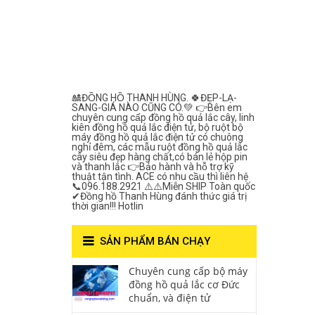
Lắc Thanh
Hùng- Số 1 Về
Chất Lượng***
🎎ĐỒNG HỒ THANH HÙNG. 🍀ĐẸP-LẠ-
SANG-GIÁ NÀO CŨNG CÓ.💚 👉Bên em
chuyên cung cấp đồng hồ quả lắc cây, linh
kiên đồng hồ quả lắc điện tử, bộ ruột bộ
máy đồng hồ quả lắc điện tử có chuông
nghỉ đêm, các mẫu ruột đồng hồ quả lắc
cây siêu đẹp hàng chất,có bán lẻ hộp pin
và thanh lắc 👉Bảo hành và hỗ trợ kỹ
thuật tận tình. ACE có nhu cầu thì liên hệ
📞096.188.2921 ⚠️⚠️Miễn SHIP Toàn quốc
✔Đồng hồ Thanh Hùng đánh thức giá trị
thời gian!!! Hotlin
SẢN PHẨM BÁN CHẠY
Chuyên cung cấp bộ máy
đồng hồ quả lắc cơ Đức
chuẩn, và điện tử