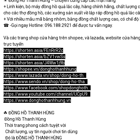
☀ Đồng Hồ Thanh Hùng – chuyên cung cấp các mặt hàng
+ Linh kiện, bộ máy đồng hồ quả lắc cây, hàng chính hãng, chất lượng ca
cho các thợ đồng hồ, các xưởng sản xuất về lắp ráp đồng hồ quả lắc câ
+ Với nhiều mẫu mã bằng nhôm, bằng đồng chất lượng cao, có chế độ
☎ -Gọi ngay Hotline: 096.188.2921 để được tư vấn ngay.
Và các trang shop cửa hàng trên shopee, và lazada, website cửa hàng
trực tuyến
https://shorten.asia/FEnRrR2c
https://shorten.asia/bZV1vwSs
https://shorten.asia/J4Ww1j9b
https://shopee.vn/donghothanhhung
https://www.lazada.vn/shop/dong-ho-th.
.
.
https://www.sendo.vn/shop/dong-ho-tha.
.
.
https://www.facebook.com/shopdonghoth.
.
.
https://www.youtube.com/channel/UCpU9.
.
.
https://www.donghothanhhung.vn
☘ ĐỒNG HỒ THANH HÙNG
 Đồng Hồ Thanh Hùng
 Thời trang phong cách tuyệt vời
  Chất lượng, uy tín người chơi tin dùng
  Đó là ĐỒNG HỒ THANH HÙNG