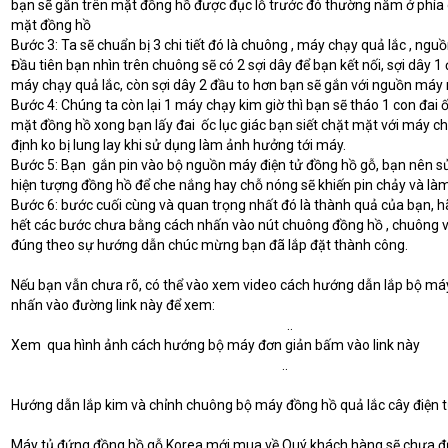
bạn sẽ gắn trên mặt đồng hồ được đục lỗ trước đó thường nằm ở phía d
mặt đồng hồ
Bước 3: Ta sẽ chuẩn bị 3 chi tiết đó là chuông , máy chạy quả lắc , ngu
Đầu tiên bạn nhìn trên chuông sẽ có 2 sợi dây để bạn kết nối, sợi dây 1
máy chạy quả lắc, còn sợi dây 2 đầu to hơn bạn sẽ gắn với nguồn máy 
Bước 4: Chúng ta còn lại 1 máy chạy kim giờ thì bạn sẽ tháo 1 con đai ốc
mặt đồng hồ xong bạn lấy đai  ốc lục giác bạn siết chặt mặt với máy c
định ko bị lung lay khi sử dụng làm ảnh hưởng tới máy.
Bước 5: Bạn  gắn pin vào bộ nguồn máy điện tử đồng hồ gỗ, bạn nên sử 
hiện tượng đồng hồ để che nắng hay chỗ nóng sẽ khiến pin chảy và là
Bước 6: bước cuối cùng và quan trọng nhất đó là thành quả của bạn, h
hết các bước chưa bằng cách nhấn vào nút chuông đồng hồ , chuông van
đúng theo sự hướng dẫn chúc mừng bạn đã lắp đặt thành công.
Nếu bạn vẫn chưa rõ, có thể vào xem video cách hướng dẫn lắp bộ máy
nhấn vào đường link này để xem:
https://www.youtube.com/watch?v=DNa6D.
.
.
Xem  qua hình ảnh cách hướng bộ máy đơn giản bấm vào link này
https://www.donghothanhhung.vn/2021/0.
.
.
Hướng dẫn lắp kim và chỉnh chuông bộ máy đồng hồ quả lắc cây điện 
Máy tủ đứng đồng hồ gỗ Korea mới mua về Quý khách hàng sẽ chưa đư