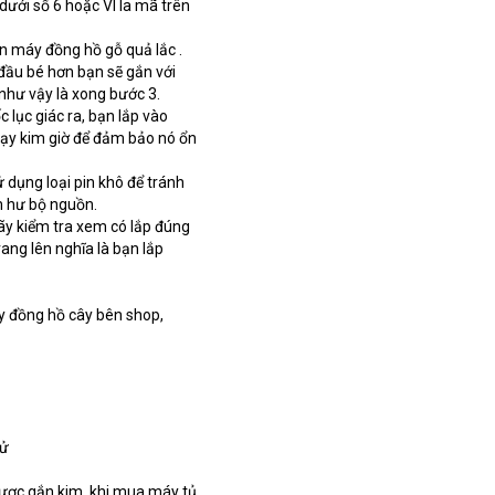
ưới số 6 hoặc VI la mã trên 
ồn máy đồng hồ gỗ quả lắc . 
 đầu bé hơn bạn sẽ gắn với 
như vậy là xong bước 3.
 lục giác ra, bạn lắp vào 
hạy kim giờ để đảm bảo nó ổn 
dụng loại pin khô để tránh 
m hư bộ nguồn.
ãy kiểm tra xem có lắp đúng 
g lên nghĩa là bạn lắp 
 đồng hồ cây bên shop, 
tử
ợc gắn kim, khi mua máy tủ 