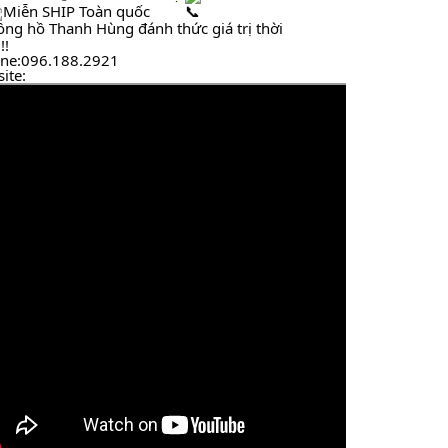
Miễn SHIP Toàn quốc                                                           
ng hồ Thanh Hùng đánh thức giá trị thời 
!!
ine:096.188.2921
ite: 
https://www.donghothanhhung.vn