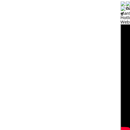
Đồ
gian!
Hotl
Webs