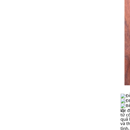
Đ
ĐE
Be
lắc 
tử có
quả 
và th
tình.