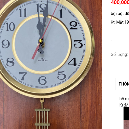
400,00
bộ ruột đ
Kt :Mặt 1
...
Số lượng:
THÔN
bộ r
Kt :M