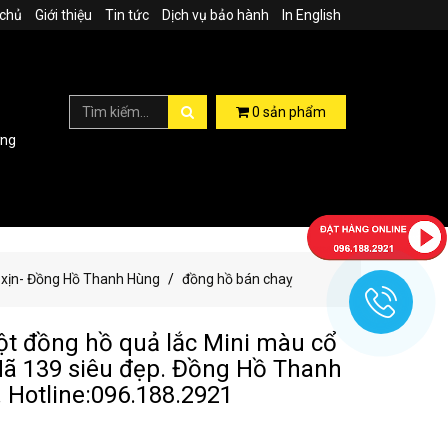
 chủ
Giới thiệu
Tin tức
Dịch vụ bảo hành
In English
0
sản phẩm
ợng
n xịn- Đồng Hồ Thanh Hùng
đồng hồ bán chaỵ
ột đồng hồ quả lắc Mini màu cổ
ã 139 siêu đẹp. Đồng Hồ Thanh
 Hotline:096.188.2921