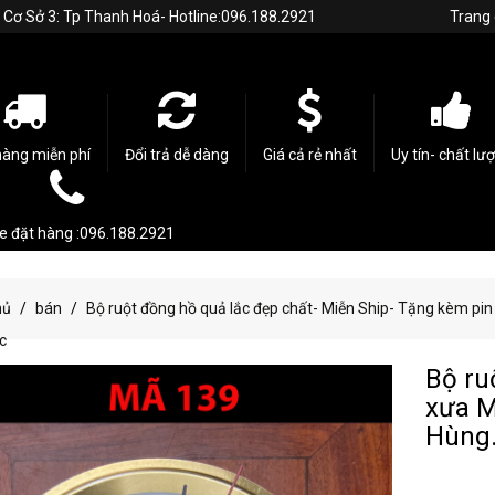
h. Cơ Sở 3: Tp Thanh Hoá- Hotline:096.188.2921
Trang
hàng miễn phí
Đổi trả dễ dàng
Giá cả rẻ nhất
Uy tín- chất lư
ne đặt hàng :096.188.2921
hủ
bán
Bộ ruột đồng hồ quả lắc đẹp chất- Miễn Ship- Tặng kèm pi
c
Bộ ru
xưa M
Hùng.