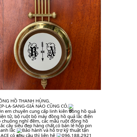
ỒNG HỒ THANH HÙNG.
̣P-LẠ-SANG-GIÁ NÀO CŨNG CÓ.
̂n em chuyên cung cấp linh kiên đồng hồ quả 
điện tử, bộ ruột bộ máy đồng hồ quả lắc điện 
 chuông nghỉ đêm, các mẫu ruột đồng hồ 
lắc cây siêu đẹp hàng chất,có bán lẻ hộp pin 
anh lắc 
Bảo hành và hỗ trợ kỹ thuật tận 
 ACE có nhu cầu thì liên hệ 
096.188.2921