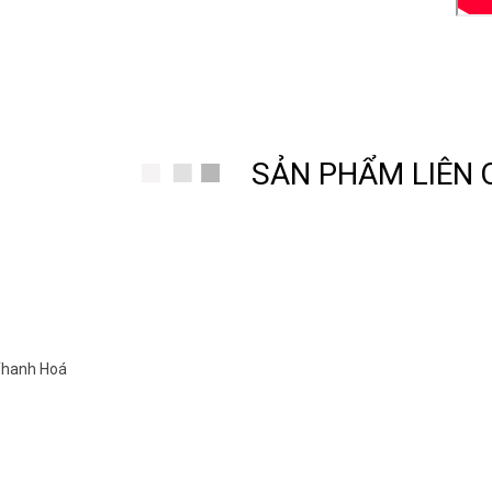
#lin
#phu
SẢN PHẨM LIÊN
hận sửa chữa, bảo dưỡng đồng hồ quả lắc cây điện tử, và cơ, các loại đ
.188.2921
Thanh Hùng – Chuyên cung cấp đồng hồ quả lắc cây cơ cổ Châu Âu nh
Thanh Hùng – Chuyên cung cấp đồng hồ quả lắc cây cơ cổ Châu Âu nh
Thanh Hùng – Chuyên cung cấp đồng hồ quả lắc cây cơ cổ Châu Âu nh
 Thanh Hoá
Việt Nam