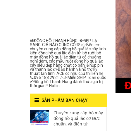
Lắc Thanh
Hùng- Số 1 Về
Chất Lượng***
🎎ĐỒNG HỒ THANH HÙNG. 🍀ĐẸP-LẠ-
SANG-GIÁ NÀO CŨNG CÓ.💚 👉Bên em
chuyên cung cấp đồng hồ quả lắc cây, linh
kiên đồng hồ quả lắc điện tử, bộ ruột bộ
máy đồng hồ quả lắc điện tử có chuông
nghỉ đêm, các mẫu ruột đồng hồ quả lắc
cây siêu đẹp hàng chất,có bán lẻ hộp pin
và thanh lắc 👉Bảo hành và hỗ trợ kỹ
thuật tận tình. ACE có nhu cầu thì liên hệ
📞096.188.2921 ⚠️⚠️Miễn SHIP Toàn quốc
✔Đồng hồ Thanh Hùng đánh thức giá trị
thời gian!!! Hotlin
SẢN PHẨM BÁN CHẠY
Chuyên cung cấp bộ máy
đồng hồ quả lắc cơ Đức
chuẩn, và điện tử