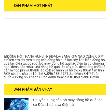
SẢN PHẨM HOT NHẤT
View on Vocaroo >>
Đồng Hồ Quả Lắc Thanh
Hùng- Số 1 Về Chất
Lượng***
🎎ĐỒNG HỒ THANH HÙNG. 🍀ĐẸP-LẠ-SANG-GIÁ NÀO CŨNG CÓ.💚
👉Bên em chuyên cung cấp đồng hồ quả lắc cây, linh kiên đồng hồ
quả lắc điện tử, bộ ruột bộ máy đồng hồ quả lắc điện tử có chuông
nghỉ đêm, các mẫu ruột đồng hồ quả lắc cây siêu đẹp hàng chất,có
bán lẻ hộp pin và thanh lắc 👉Bảo hành và hỗ trợ kỹ thuật tận tình.
ACE có nhu cầu thì liên hệ 📞096.188.2921 ⚠️⚠️Miễn SHIP Toàn
quốc ✔Đồng hồ Thanh Hùng đánh thức giá trị thời gian!!! Hotlin
SẢN PHẨM BÁN CHẠY
Chuyên cung cấp bộ máy đồng hồ quả lắc
cơ Đức chuẩn, và điện tử