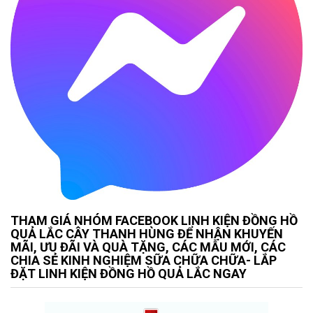
THAM GIÁ NHÓM FACEBOOK LINH KIỆN ĐỒNG HỒ
QUẢ LẮC CÂY THANH HÙNG ĐỂ NHẬN KHUYẾN
MÃI, ƯU ĐÃI VÀ QUÀ TẶNG, CÁC MẪU MỚI, CÁC
CHIA SẺ KINH NGHIỆM SỮA CHỮA CHỮA- LẮP
ĐẶT LINH KIỆN ĐỒNG HỒ QUẢ LẮC NGAY