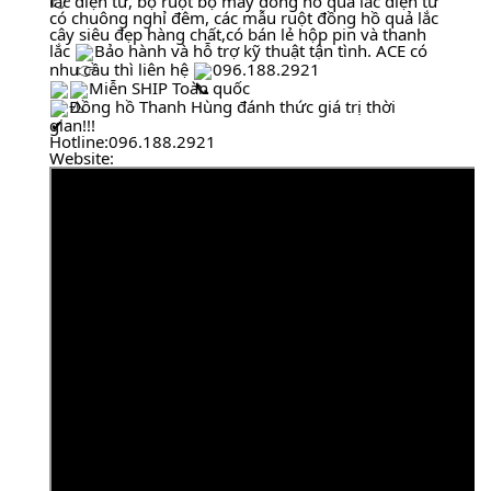
lắc điện tử, bộ ruột bộ máy đồng hồ quả lắc điện tử 
có chuông nghỉ đêm, các mẫu ruột đồng hồ quả lắc 
cây siêu đẹp hàng chất,có bán lẻ hộp pin và thanh 
lắc 
Bảo hành và hỗ trợ kỹ thuật tận tình. ACE có 
nhu cầu thì liên hệ 
096.188.2921
Miễn SHIP Toàn quốc                                       
Đồng hồ Thanh Hùng đánh thức giá trị thời 
gian!!!
Hotline:096.188.2921
Website: 
https://www.donghothanhhung.vn