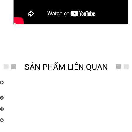
#linhkiendonghoqualac
#donhogoclua
#phukiendonghoqualacdientu
SẢN PHẨM LIÊN QUAN
Chuyên nhận sửa chữa, bảo dưỡng đồng hồ quả lắc cây điện tử, và cơ,
các loại đồng hồ toàn quốc uy tín, chất lượng cao. Đồng Hồ Thanh Hùng:
096.188.2921
Đồng Hồ Thanh Hùng – Chuyên cung cấp đồng hồ quả lắc cây cơ cổ
Châu Âu nhiều mẫu mã đẹp
Đồng Hồ Thanh Hùng – Chuyên cung cấp đồng hồ quả lắc cây cơ cổ
Châu Âu nhiều mẫu mã đẹp
Đồng Hồ Thanh Hùng – Chuyên cung cấp đồng hồ quả lắc cây cơ cổ
Châu Âu nhiều mẫu mã đẹp