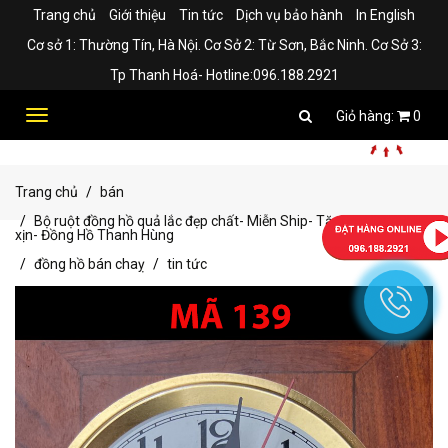
Trang chủ
Giới thiệu
Tin tức
Dịch vụ bảo hành
In English
Cơ sở 1: Thường Tín, Hà Nội. Cơ Sở 2: Từ Sơn, Bắc Ninh. Cơ Sở 3:
Tp Thanh Hoá- Hotline:096.188.2921
Toggle
0
navigation
Trang chủ
bán
Bộ ruột đồng hồ quả lắc đẹp chất- Miễn Ship- Tặng kèm pin
xịn- Đồng Hồ Thanh Hùng
đồng hồ bán chaỵ
tin tức