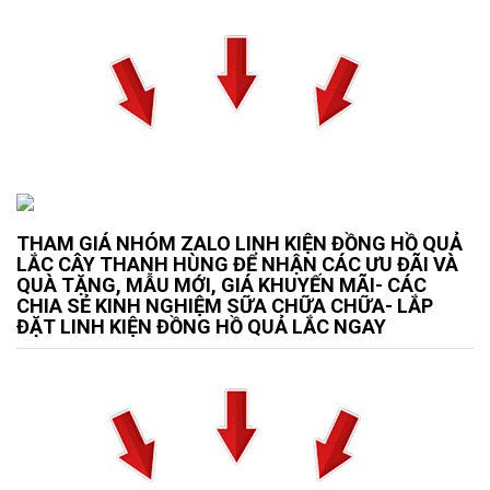
THAM GIÁ NHÓM ZALO LINH KIỆN ĐỒNG HỒ QUẢ
LẮC CÂY THANH HÙNG ĐỂ NHẬN CÁC ƯU ĐÃI VÀ
QUÀ TẶNG, MẪU MỚI, GIÁ KHUYẾN MÃI- CÁC
CHIA SẺ KINH NGHIỆM SỮA CHỮA CHỮA- LẮP
ĐẶT LINH KIỆN ĐỒNG HỒ QUẢ LẮC NGAY