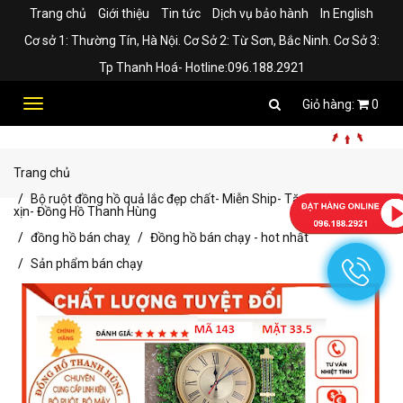
Trang chủ
Giới thiệu
Tin tức
Dịch vụ bảo hành
In English
Cơ sở 1: Thường Tín, Hà Nội. Cơ Sở 2: Từ Sơn, Bắc Ninh. Cơ Sở 3:
Tp Thanh Hoá- Hotline:096.188.2921
Toggle
0
navigation
Trang chủ
Bộ ruột đồng hồ quả lắc đẹp chất- Miễn Ship- Tặng kèm pin
xịn- Đồng Hồ Thanh Hùng
đồng hồ bán chaỵ
Đồng hồ bán chạy - hot nhất
Sản phẩm bán chạy