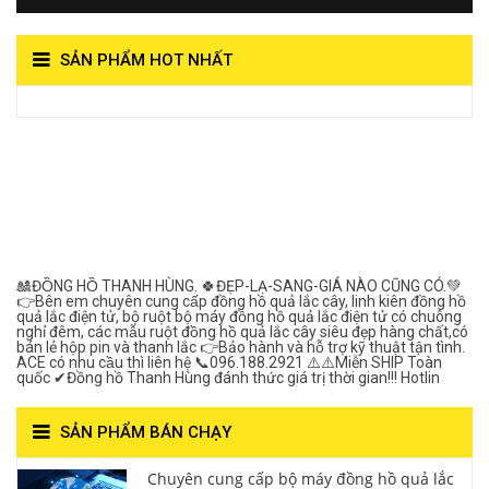
SẢN PHẨM HOT NHẤT
View on Vocaroo >>
Đồng Hồ Quả Lắc Thanh
Hùng- Số 1 Về Chất
Lượng***
🎎ĐỒNG HỒ THANH HÙNG. 🍀ĐẸP-LẠ-SANG-GIÁ NÀO CŨNG CÓ.💚
👉Bên em chuyên cung cấp đồng hồ quả lắc cây, linh kiên đồng hồ
quả lắc điện tử, bộ ruột bộ máy đồng hồ quả lắc điện tử có chuông
nghỉ đêm, các mẫu ruột đồng hồ quả lắc cây siêu đẹp hàng chất,có
bán lẻ hộp pin và thanh lắc 👉Bảo hành và hỗ trợ kỹ thuật tận tình.
ACE có nhu cầu thì liên hệ 📞096.188.2921 ⚠️⚠️Miễn SHIP Toàn
quốc ✔Đồng hồ Thanh Hùng đánh thức giá trị thời gian!!! Hotlin
SẢN PHẨM BÁN CHẠY
Chuyên cung cấp bộ máy đồng hồ quả lắc