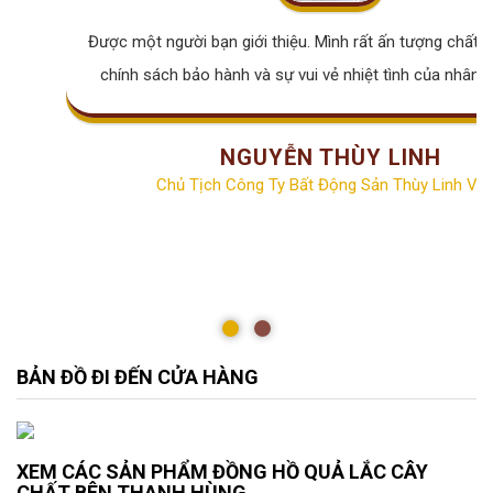
Được một người bạn giới thiệu. Mình rất ấn tượng chất lư
chính sách bảo hành và sự vui vẻ nhiệt tình của nhân v
NGUYỄN THÙY LINH
Chủ Tịch Công Ty Bất Động Sản Thùy Linh Vill
BẢN ĐỒ ĐI ĐẾN CỬA HÀNG
XEM CÁC SẢN PHẨM ĐỒNG HỒ QUẢ LẮC CÂY
CHẤT BÊN THANH HÙNG