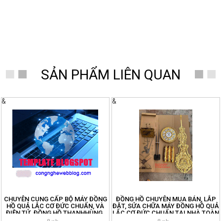
SẢN PHẨM LIÊN QUAN
&
&
CHUYÊN CUNG CẤP BỘ MÁY ĐỒNG
ĐỒNG HỒ CHUYÊN MUA BÁN, LẮP
HỒ QUẢ LẮC CƠ ĐỨC CHUẨN, VÀ
ĐẶT, SỬA CHỮA MÁY ĐỒNG HỒ QUẢ
ĐIỆN TỬ. ĐỒNG HỒ THANHHÙNG.
LẮC CƠ ĐỨC CHUẨN TẠI NHÀ TOÀN
ĐT: 096.188.2921
QUỐC. ĐT:096.188.2921