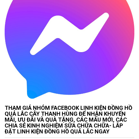
THAM GIÁ NHÓM FACEBOOK LINH KIỆN ĐỒNG HỒ
QUẢ LẮC CÂY THANH HÙNG ĐỂ NHẬN KHUYẾN
MÃI, ƯU ĐÃI VÀ QUÀ TẶNG, CÁC MẪU MỚI, CÁC
CHIA SẺ KINH NGHIỆM SỮA CHỮA CHỮA- LẮP
ĐẶT LINH KIỆN ĐỒNG HỒ QUẢ LẮC NGAY