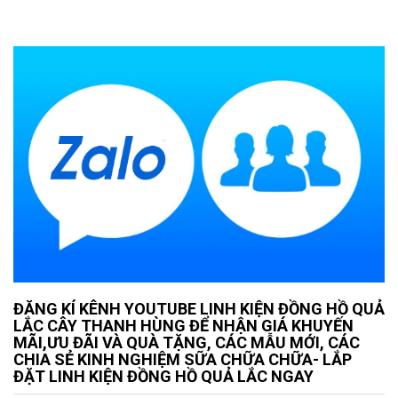
ĐĂNG KÍ KÊNH YOUTUBE LINH KIỆN ĐỒNG HỒ QUẢ
LẮC CÂY THANH HÙNG ĐỂ NHẬN GIÁ KHUYẾN
MÃI,ƯU ĐÃI VÀ QUÀ TẶNG, CÁC MẪU MỚI, CÁC
CHIA SẺ KINH NGHIỆM SỮA CHỮA CHỮA- LẮP
ĐẶT LINH KIỆN ĐỒNG HỒ QUẢ LẮC NGAY