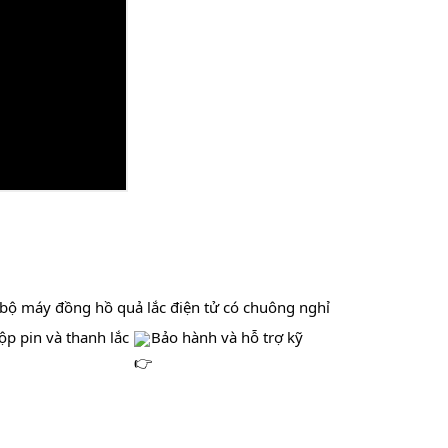
t bộ máy đồng hồ quả lắc điện tử có chuông nghỉ 
̣̂p pin và thanh lắc 
Bảo hành và hỗ trợ kỹ 
                                                                                                                       