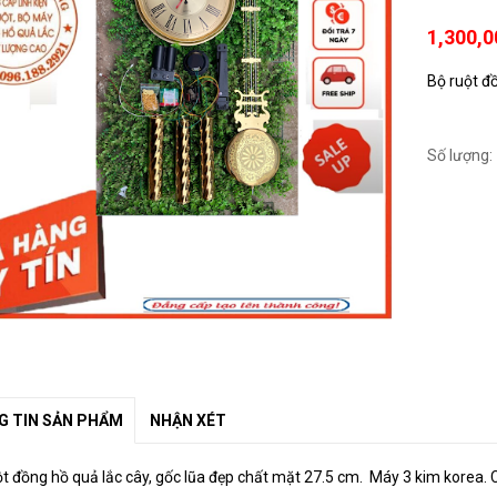
1,300,
Bộ ruột đồ
Số lượng:
 TIN SẢN PHẨM
NHẬN XÉT
ột đồng hồ quả lắc cây, gốc lũa đẹp chất mặt 27.5 cm. Máy 3 kim korea.