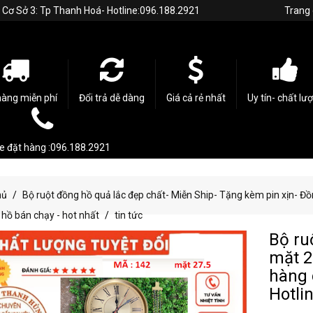
h. Cơ Sở 3: Tp Thanh Hoá- Hotline:096.188.2921
Trang
hàng miễn phí
Đổi trả dễ dàng
Giá cả rẻ nhất
Uy tín- chất lư
ne đặt hàng :096.188.2921
hủ
Bộ ruột đồng hồ quả lắc đẹp chất- Miễn Ship- Tặng kèm pin xịn- 
hồ bán chạy - hot nhất
tin tức
Bộ ru
mặt 2
hàng 
Hotli