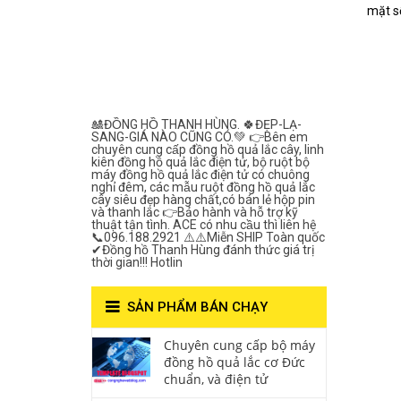
Lắc Thanh
mặt s
Hùng- Số 1 Về
Chất Lượng***
🎎ĐỒNG HỒ THANH HÙNG. 🍀ĐẸP-LẠ-
SANG-GIÁ NÀO CŨNG CÓ.💚 👉Bên em
chuyên cung cấp đồng hồ quả lắc cây, linh
kiên đồng hồ quả lắc điện tử, bộ ruột bộ
máy đồng hồ quả lắc điện tử có chuông
nghỉ đêm, các mẫu ruột đồng hồ quả lắc
cây siêu đẹp hàng chất,có bán lẻ hộp pin
và thanh lắc 👉Bảo hành và hỗ trợ kỹ
thuật tận tình. ACE có nhu cầu thì liên hệ
📞096.188.2921 ⚠️⚠️Miễn SHIP Toàn quốc
✔Đồng hồ Thanh Hùng đánh thức giá trị
thời gian!!! Hotlin
SẢN PHẨM BÁN CHẠY
Chuyên cung cấp bộ máy
đồng hồ quả lắc cơ Đức
chuẩn, và điện tử