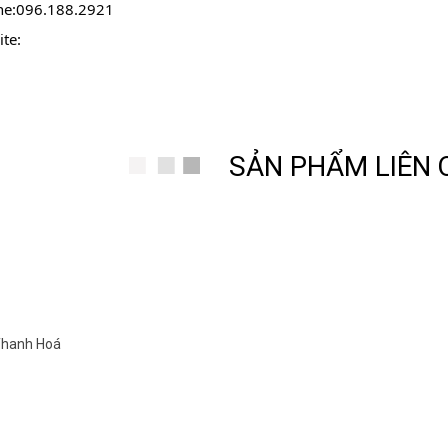
ne:096.188.2921
te: 
https://www.donghothanhhung.vn
SẢN PHẨM LIÊN
hận sửa chữa, bảo dưỡng đồng hồ quả lắc cây điện tử, và cơ, các loại đ
.188.2921
Thanh Hùng – Chuyên cung cấp đồng hồ quả lắc cây cơ cổ Châu Âu nh
Thanh Hùng – Chuyên cung cấp đồng hồ quả lắc cây cơ cổ Châu Âu nh
Thanh Hùng – Chuyên cung cấp đồng hồ quả lắc cây cơ cổ Châu Âu nh
 Thanh Hoá
Việt Nam