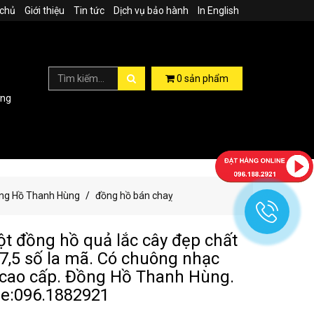
 chủ
Giới thiệu
Tin tức
Dịch vụ bảo hành
In English
0
sản phẩm
ợng
Đồng Hồ Thanh Hùng
đồng hồ bán chaỵ
ột đồng hồ quả lắc cây đẹp chất
7,5 số la mã. Có chuông nhạc
cao cấp. Đồng Hồ Thanh Hùng.
ne:096.1882921