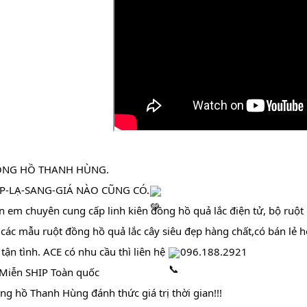
̂̀NG HỒ THANH HÙNG.
̣P-LẠ-SANG-GIÁ NÀO CŨNG CÓ.
̂n em chuyên cung cấp linh kiên đồng hồ quả lắc điện tử, bộ ruộ
ác mẫu ruột đồng hồ quả lắc cây siêu đẹp hàng chất,có bán lẻ ho
 tận tình. ACE có nhu cầu thì liên hệ 
096.188.2921
Miễn SHIP Toàn quốc                                                             
ng hồ Thanh Hùng đánh thức giá trị thời gian!!!