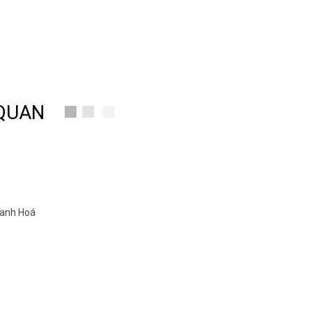
 QUAN
UNG CẤP ĐỒNG HỒ QUẢ LẮC CÂY MÁY HÀN QUỐC MẪU MÃ ĐA
UNG CẤP ĐỒNG HỒ QUẢ LẮC CÂY MÁY HÀN QUỐC MẪU MÃ ĐA
921
hanh Hoá
Việt Nam