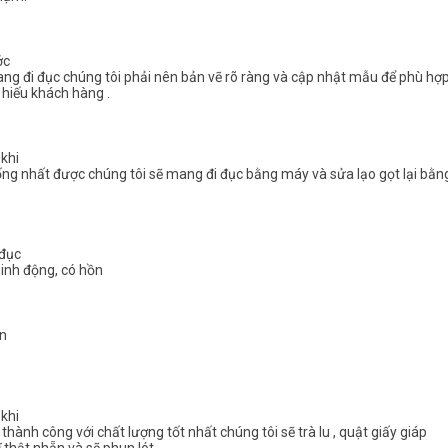
ớc
ang đi đục chúng tôi phải nên bản vẽ rõ ràng và cập nhật mẫu để phù hợ
ị hiếu khách hàng .
khi
ống nhất được chúng tôi sẽ mang đi đục bằng máy và sửa lạo gọt lại bằn
 đục
sinh động, có hồn
n
khi
 thành công với chất lượng tốt nhất chúng tôi sẽ trà lu , quật giấy giáp
ĩ thật nhẵn và sẽ phun lót.