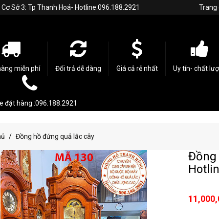
h. Cơ Sở 3: Tp Thanh Hoá- Hotline:096.188.2921
Trang
hàng miễn phí
Đổi trả dễ dàng
Giá cả rẻ nhất
Uy tín- chất lư
ne đặt hàng :096.188.2921
hủ
Đồng hồ đứng quả lắc cây
Đồng 
Hotli
11,000,
...