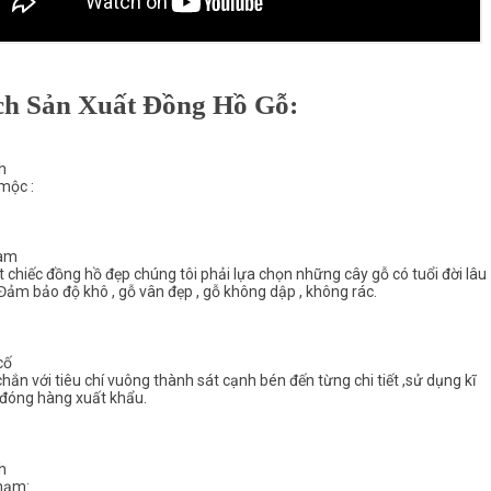
h Sản Xuất Đồng Hồ Gỗ:
h
mộc :
làm
 chiếc đồng hồ đẹp chúng tôi phải lựa chọn những cây gỗ có tuổi đời lâu
Đảm bảo độ khô , gỗ vân đẹp , gỗ không dập , không rác.
cố
hắn với tiêu chí vuông thành sát cạnh bén đến từng chi tiết ,sử dụng kĩ
 đóng hàng xuất khẩu.
h
hạm: