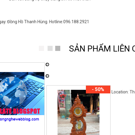
gay. Đồng Hồ Thanh Hùng. Hotline:096.188.2921
SẢN PHẨM LIÊN
🎎 ĐỒNG HỒ THANH HÙNG. 🔴CHUYÊN C
DẠNG TOÀN QUỐC
🎎 ĐỒNG HỒ THANH HÙNG. 🔴CHUYÊN C
DẠNG TOÀN QUỐC Hotline / Zalo : 📞096.188.2
- 50%
Location: T