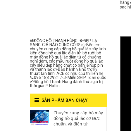
hàng 
Lắc Thanh
sao h
Hùng- Số 1 Về
Chất Lượng***
🎎ĐỒNG HỒ THANH HÙNG. 🍀ĐẸP-LẠ-
SANG-GIÁ NÀO CŨNG CÓ.💚 👉Bên em
chuyên cung cấp đồng hồ quả lắc cây, linh
kiên đồng hồ quả lắc điện tử, bộ ruột bộ
máy đồng hồ quả lắc điện tử có chuông
nghỉ đêm, các mẫu ruột đồng hồ quả lắc
cây siêu đẹp hàng chất,có bán lẻ hộp pin
và thanh lắc 👉Bảo hành và hỗ trợ kỹ
thuật tận tình. ACE có nhu cầu thì liên hệ
📞096.188.2921 ⚠️⚠️Miễn SHIP Toàn quốc
✔Đồng hồ Thanh Hùng đánh thức giá trị
thời gian!!! Hotlin
SẢN PHẨM BÁN CHẠY
Chuyên cung cấp bộ máy
đồng hồ quả lắc cơ Đức
chuẩn, và điện tử