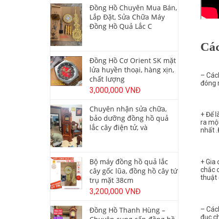
Đồng Hồ Chuyên Mua Bán,
Lắp Đặt, Sửa Chữa Máy
Đồng Hồ Quả Lắc C
Các
Đồng Hồ Cơ Orient SK mặt
lửa huyền thoại, hàng xịn,
– Các
chất lượng
đóng 
3,000,000 VNĐ
Chuyên nhận sửa chữa,
+ Để 
bảo dưỡng đồng hồ quả
ra một
lắc cây điện tử, và
nhất .
Bộ máy đồng hồ quả lắc
+ Gia 
chắc c
cây gốc lũa, đồng hồ cây tứ
thuật
trụ mặt 38cm
3,200,000 VNĐ
Đồng Hồ Thanh Hùng –
– Các
đục c