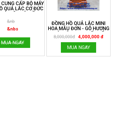
 CUNG CẤP BỘ MÁY
Ồ QUẢ LẮC CƠ ĐỨC
 VÀ ĐIỆN TỬ. ĐỒNG
HANHHÙNG. ĐT:
&nb
ĐỒNG HỒ QUẢ LẮC MINI
096.188.2921
HOA MẪU ĐƠN - GỖ HƯƠNG
&nbs
ĐÁ, SIÊU ĐẸP CHẤT ĐỂ
8,000,000đ
4,000,000 đ
TRANG TRÍ GIA ĐÌNH, CAO
MUA NGAY
1M 15. MIỄN SHIP TOÀN
MUA NGAY
QUỐC. ĐỒNG HỒ THANH
HÙNG.
HOTLINE:096.188.2921 MÃ
160