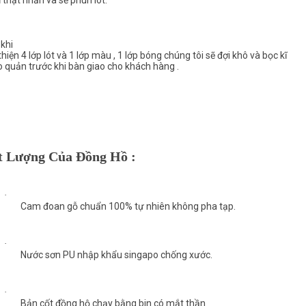
khi
hiện 4 lớp lót và 1 lớp màu , 1 lớp bóng chúng tôi sẽ đợi khô và bọc kĩ
 quản trước khi bàn giao cho khách hàng .
t Lượng Của Đồng Hồ :
·
Cam đoan gỗ chuẩn 100% tự nhiên không pha tạp.
·
Nước sơn PU nhập khẩu singapo chống xước.
·
Bản cốt đồng hộ chạy bằng bin có mắt thần