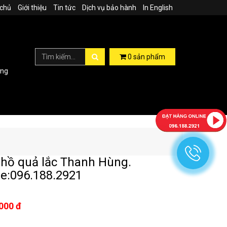
 chủ
Giới thiệu
Tin tức
Dịch vụ bảo hành
In English
0
sản phẩm
ợng
hồ quả lắc Thanh Hùng.
ne:096.188.2921
000 đ