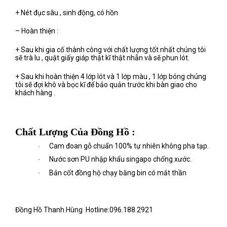
+ Nét đục sâu , sinh động, có hồn
– Hoàn thiện :
+ Sau khi gia cố thành công với chất lượng tốt nhất chúng tôi
sẽ trà lu , quật giấy giáp thật kĩ thật nhẵn và sẽ phun lót.
+ Sau khi hoàn thiện 4 lớp lót và 1 lớp màu , 1 lớp bóng chúng
tôi sẽ đợi khô và bọc kĩ để bảo quản trước khi bàn giao cho
khách hàng .
Chất Lượng Của Đồng Hồ :
Cam đoan gỗ chuẩn 100% tự nhiên không pha tạp.
·
Nước sơn PU nhập khẩu singapo chống xước.
·
Bản cốt đồng hộ chạy bằng bin có mắt thần
·
Đồng Hồ Thanh Hùng Hotline:096.188.2921