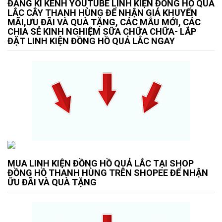
ĐĂNG KÍ KÊNH YOUTUBE LINH KIỆN ĐỒNG HỒ QUẢ
LẮC CÂY THANH HÙNG ĐỂ NHẬN GIÁ KHUYẾN
MÃI,ƯU ĐÃI VÀ QUÀ TẶNG, CÁC MẪU MỚI, CÁC
CHIA SẺ KINH NGHIỆM SỮA CHỮA CHỮA- LẮP
ĐẶT LINH KIỆN ĐỒNG HỒ QUẢ LẮC NGAY
MUA LINH KIỆN ĐỒNG HỒ QUẢ LẮC TẠI SHOP
ĐỒNG HỒ THANH HÙNG TRÊN SHOPEE ĐỂ NHẬN
ỮU ĐÃI VÀ QUÀ TẶNG