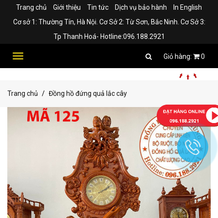
Trang chủ
Giới thiệu
Tin tức
Dịch vụ bảo hành
In English
Cơ sở 1: Thường Tín, Hà Nội. Cơ Sở 2: Từ Sơn, Bắc Ninh. Cơ Sở 3:
Tp Thanh Hoá- Hotline:096.188.2921
Toggle
0
navigation
Trang chủ
Đồng hồ đứng quả lắc cây