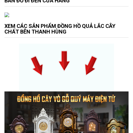
BẢN ĐỒ ĐI ĐẾN CỬA HÀNG
XEM CÁC SẢN PHẨM ĐỒNG HỒ QUẢ LẮC CÂY
CHẤT BÊN THANH HÙNG