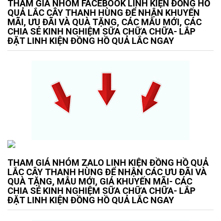
THAM GIÁ NHÓM FACEBOOK LINH KIỆN ĐỒNG HỒ
QUẢ LẮC CÂY THANH HÙNG ĐỂ NHẬN KHUYẾN
MÃI, ƯU ĐÃI VÀ QUÀ TẶNG, CÁC MẪU MỚI, CÁC
CHIA SẺ KINH NGHIỆM SỮA CHỮA CHỮA- LẮP
ĐẶT LINH KIỆN ĐỒNG HỒ QUẢ LẮC NGAY
THAM GIÁ NHÓM ZALO LINH KIỆN ĐỒNG HỒ QUẢ
LẮC CÂY THANH HÙNG ĐỂ NHẬN CÁC ƯU ĐÃI VÀ
QUÀ TẶNG, MẪU MỚI, GIÁ KHUYẾN MÃI- CÁC
CHIA SẺ KINH NGHIỆM SỮA CHỮA CHỮA- LẮP
ĐẶT LINH KIỆN ĐỒNG HỒ QUẢ LẮC NGAY