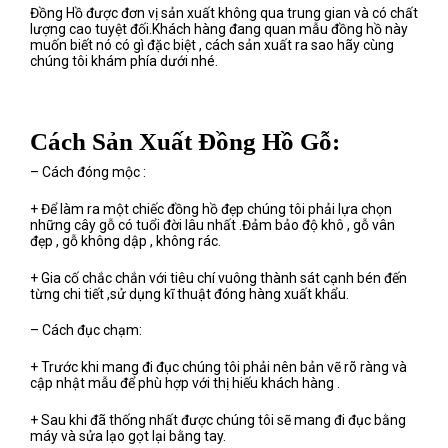
Đồng Hồ được đơn vị sản xuất không qua trung gian và có chất
lượng cao tuyệt đối.Khách hàng đang quan mẫu đồng hồ này
muốn biết nó có gì đặc biệt , cách sản xuất ra sao hãy cùng
chúng tôi khám phía dưới nhé.
Cách Sản Xuất Đồng Hồ Gỗ:
– Cách đóng mộc :
+ Để làm ra một chiếc đồng hồ đẹp chúng tôi phải lựa chọn
những cây gỗ có tuổi đời lâu nhất .Đảm bảo độ khô , gỗ vân
đẹp , gỗ không dập , không rác.
+ Gia cố chắc chắn với tiêu chí vuông thành sát cạnh bén đến
từng chi tiết ,sử dụng kĩ thuật đóng hàng xuất khẩu.
– Cách đục chạm:
+ Trước khi mang đi đục chúng tôi phải nên bản vẽ rõ ràng và
cập nhật mẫu để phù hợp với thị hiếu khách hàng .
+ Sau khi đã thống nhất được chúng tôi sẽ mang đi đục bằng
máy và sửa lạo gọt lại bằng tay.