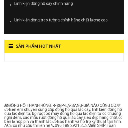
Linh kiện đồng hồ cây chính hãng
Linh kiện đồng treo tường chính hãng chất lượng cao
SẢN PHẨM HOT NHẤT
View on Vocaroo >>
Đồng Hồ Quả Lắc Thanh
Hùng- Số 1 Về Chất
Lượng***
🎎ĐỒNG HỒ THANH HÙNG. 🍀ĐẸP-LẠ-SANG-GIÁ NÀO CŨNG CÓ.💚
👉Bên em chuyên cung cấp đồng hồ quả lắc cây, linh kiên đồng hồ
quả lắc điện tử, bộ ruột bộ máy đồng hồ quả lắc điện tử có chuông
nghỉ đêm, các mẫu ruột đồng hồ quả lắc cây siêu đẹp hàng chất,có
bán lẻ hộp pin và thanh lắc 👉Bảo hành và hỗ trợ kỹ thuật tận tình.
ACE có nhu cầu thì liên hệ 📞096.188.2921 ⚠️⚠️Miễn SHIP Toàn