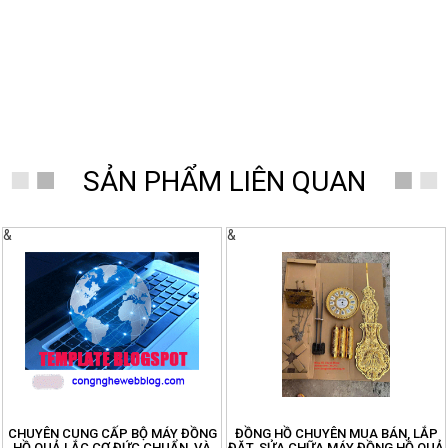
Đồng Hồ Thanh Hùng
SẢN PHẨM LIÊN QUAN
&
&
CHUYÊN CUNG CẤP BỘ MÁY ĐỒNG
ĐỒNG HỒ CHUYÊN MUA BÁN, LẮP
HỒ QUẢ LẮC CƠ ĐỨC CHUẨN, VÀ
ĐẶT, SỬA CHỮA MÁY ĐỒNG HỒ QUẢ