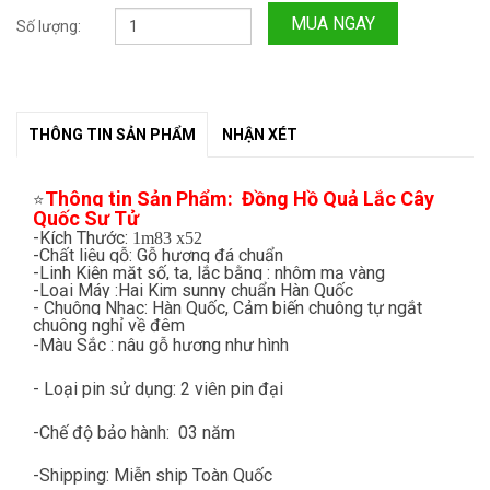
MUA NGAY
Số lượng:
THÔNG TIN SẢN PHẨM
NHẬN XÉT
Thông tin Sản Phẩm: Đồng Hồ Quả Lắc Cây
⭐
Quốc Sư Tử
-Kích Thước:
1m83 x52
-Chất liệu gỗ: Gỗ hương đá chuẩn
-Linh Kiện mặt số, tạ, lắc bằng : nhôm mạ vàng
-Loại Máy :Hai Kim sunny chuẩn Hàn Quốc
- Chuông Nhạc: Hàn Quốc, Cảm biến chuông tự ngắt
chuông nghỉ về đêm
-Màu Sắc : nâu gỗ hương như hình
- Loại pin sử dụng: 2 viên pin đại
-Chế độ bảo hành: 03 năm
-Shipping: Miễn ship Toàn Quốc