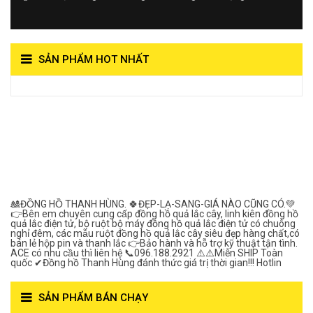
SẢN PHẨM HOT NHẤT
View on Vocaroo >>
Đồng Hồ Quả Lắc Thanh
Hùng- Số 1 Về Chất
Lượng***
🎎ĐỒNG HỒ THANH HÙNG. 🍀ĐẸP-LẠ-SANG-GIÁ NÀO CŨNG CÓ.💚
👉Bên em chuyên cung cấp đồng hồ quả lắc cây, linh kiên đồng hồ
quả lắc điện tử, bộ ruột bộ máy đồng hồ quả lắc điện tử có chuông
nghỉ đêm, các mẫu ruột đồng hồ quả lắc cây siêu đẹp hàng chất,có
bán lẻ hộp pin và thanh lắc 👉Bảo hành và hỗ trợ kỹ thuật tận tình.
ACE có nhu cầu thì liên hệ 📞096.188.2921 ⚠️⚠️Miễn SHIP Toàn
quốc ✔Đồng hồ Thanh Hùng đánh thức giá trị thời gian!!! Hotlin
SẢN PHẨM BÁN CHẠY