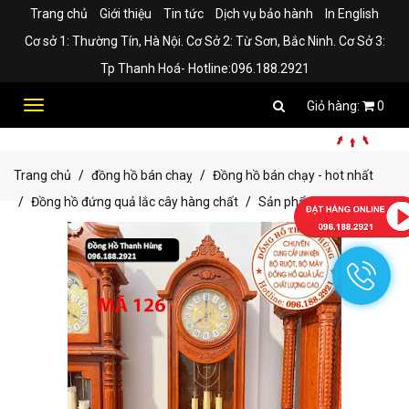
Trang chủ
Giới thiệu
Tin tức
Dịch vụ bảo hành
In English
Cơ sở 1: Thường Tín, Hà Nội. Cơ Sở 2: Từ Sơn, Bắc Ninh. Cơ Sở 3:
Tp Thanh Hoá- Hotline:096.188.2921
Toggle
0
navigation
Trang chủ
đồng hồ bán chaỵ
Đồng hồ bán chạy - hot nhất
Đồng hồ đứng quả lắc cây hàng chất
Sản phẩm bán chạy