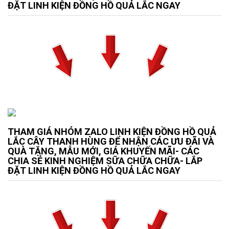
ĐẶT LINH KIỆN ĐỒNG HỒ QUẢ LẮC NGAY
THAM GIÁ NHÓM ZALO LINH KIỆN ĐỒNG HỒ QUẢ
LẮC CÂY THANH HÙNG ĐỂ NHẬN CÁC ƯU ĐÃI VÀ
QUÀ TẶNG, MẪU MỚI, GIÁ KHUYẾN MÃI- CÁC
CHIA SẺ KINH NGHIỆM SỮA CHỮA CHỮA- LẮP
ĐẶT LINH KIỆN ĐỒNG HỒ QUẢ LẮC NGAY