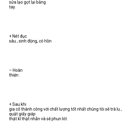
sửa lạo gọt lại bằng
tay.
+ Nét đục
sâu , sinh động, có hồn
– Hoàn
thiện :
+ Sau khi
gia cố thành công với chất lượng tốt nhất chúng tôi sẽ trà lu ,
quật giấy giáp
thật kĩ thật nhẵn và sẽ phun lót.