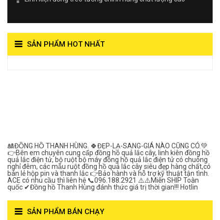
SẢN PHẨM HOT NHẤT
View on Vocaroo >>
Đồng Hồ Quả Lắc Thanh
Hùng- Số 1 Về Chất
Lượng***
🎎ĐỒNG HỒ THANH HÙNG. 🍀ĐẸP-LẠ-SANG-GIÁ NÀO CŨNG CÓ.💚
👉Bên em chuyên cung cấp đồng hồ quả lắc cây, linh kiên đồng hồ
quả lắc điện tử, bộ ruột bộ máy đồng hồ quả lắc điện tử có chuông
nghỉ đêm, các mẫu ruột đồng hồ quả lắc cây siêu đẹp hàng chất,có
bán lẻ hộp pin và thanh lắc 👉Bảo hành và hỗ trợ kỹ thuật tận tình.
ACE có nhu cầu thì liên hệ 📞096.188.2921 ⚠️⚠️Miễn SHIP Toàn
quốc ✔Đồng hồ Thanh Hùng đánh thức giá trị thời gian!!! Hotlin
SẢN PHẨM BÁN CHẠY