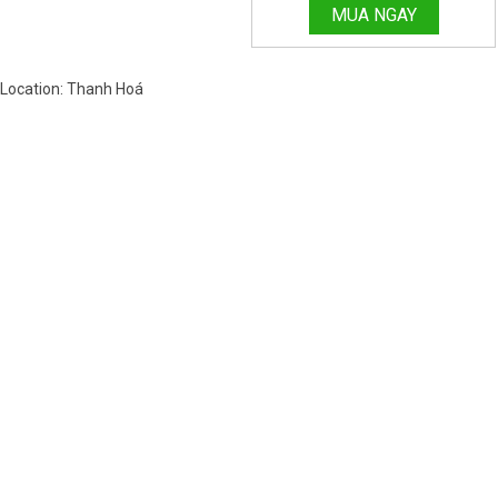
HOTLINE:096.188.2921 MÃ 160
MUA NGAY
Location: Thanh Hoá
Việt Nam