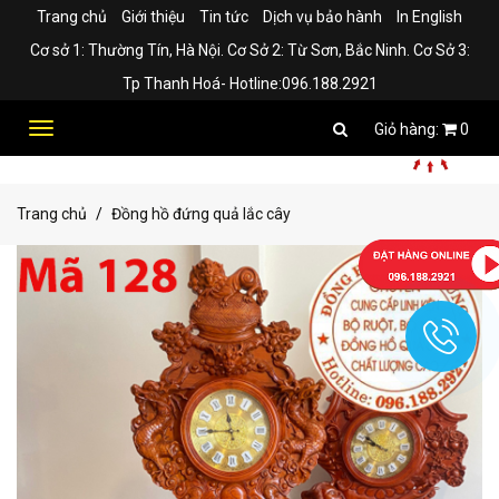
Trang chủ
Giới thiệu
Tin tức
Dịch vụ bảo hành
In English
Cơ sở 1: Thường Tín, Hà Nội. Cơ Sở 2: Từ Sơn, Bắc Ninh. Cơ Sở 3:
Tp Thanh Hoá- Hotline:096.188.2921
Toggle
0
navigation
Trang chủ
Đồng hồ đứng quả lắc cây