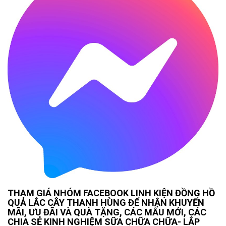
THAM GIÁ NHÓM FACEBOOK LINH KIỆN ĐỒNG HỒ
QUẢ LẮC CÂY THANH HÙNG ĐỂ NHẬN KHUYẾN
MÃI, ƯU ĐÃI VÀ QUÀ TẶNG, CÁC MẪU MỚI, CÁC
CHIA SẺ KINH NGHIỆM SỮA CHỮA CHỮA- LẮP