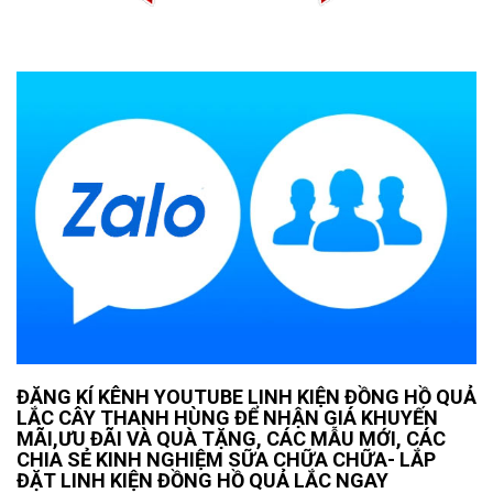
ĐĂNG KÍ KÊNH YOUTUBE LINH KIỆN ĐỒNG HỒ QUẢ
LẮC CÂY THANH HÙNG ĐỂ NHẬN GIÁ KHUYẾN
MÃI,ƯU ĐÃI VÀ QUÀ TẶNG, CÁC MẪU MỚI, CÁC
CHIA SẺ KINH NGHIỆM SỮA CHỮA CHỮA- LẮP
ĐẶT LINH KIỆN ĐỒNG HỒ QUẢ LẮC NGAY