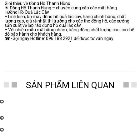
Giới thiệu về Đồng Hồ Thanh Hùng
☀ Đồng Hồ Thanh Hùng – chuyên cung cấp các mặt hàng
+Đồng Hồ Quả Lắc Cây
+ Linh kiện, bộ máy đồng hồ quả lắc cây, hàng chính hãng, chất 
lượng cao, giá rẻ nhất thị trường cho các thợ đồng hồ, các xưởng 
sản xuất về lắp ráp đồng hồ quả lắc cây.
+ Với nhiều mẫu mã bằng nhôm, bằng đồng chất lượng cao, có chế 
độ bảo hành cho khách hàng.
☎ -Gọi ngay Hotline: 096.188.2921 để được tư vấn ngay.
''
SẢN PHẨM LIÊN QUAN
Chuyên nhận sửa chữa, bảo dưỡng đồng hồ quả lắc cây điện tử, và cơ,
các loại đồng hồ toàn quốc uy tín, chất lượng cao. Đồng Hồ Thanh Hùng:
096.188.2921
Đồng Hồ Thanh Hùng – Chuyên cung cấp đồng hồ quả lắc cây cơ cổ
Châu Âu nhiều mẫu mã đẹp
Đồng Hồ Thanh Hùng – Chuyên cung cấp đồng hồ quả lắc cây cơ cổ
Châu Âu nhiều mẫu mã đẹp