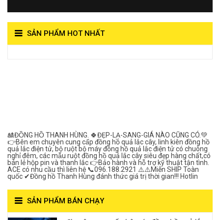
SẢN PHẨM HOT NHẤT
View on Vocaroo >>
Đồng Hồ Quả Lắc Thanh
Hùng- Số 1 Về Chất
Lượng***
🎎ĐỒNG HỒ THANH HÙNG. 🍀ĐẸP-LẠ-SANG-GIÁ NÀO CŨNG CÓ.💚
👉Bên em chuyên cung cấp đồng hồ quả lắc cây, linh kiên đồng hồ
quả lắc điện tử, bộ ruột bộ máy đồng hồ quả lắc điện tử có chuông
nghỉ đêm, các mẫu ruột đồng hồ quả lắc cây siêu đẹp hàng chất,có
bán lẻ hộp pin và thanh lắc 👉Bảo hành và hỗ trợ kỹ thuật tận tình.
ACE có nhu cầu thì liên hệ 📞096.188.2921 ⚠️⚠️Miễn SHIP Toàn
quốc ✔Đồng hồ Thanh Hùng đánh thức giá trị thời gian!!! Hotlin
SẢN PHẨM BÁN CHẠY