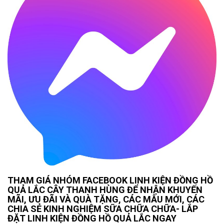
THAM GIÁ NHÓM FACEBOOK LINH KIỆN ĐỒNG HỒ
QUẢ LẮC CÂY THANH HÙNG ĐỂ NHẬN KHUYẾN
MÃI, ƯU ĐÃI VÀ QUÀ TẶNG, CÁC MẪU MỚI, CÁC
CHIA SẺ KINH NGHIỆM SỮA CHỮA CHỮA- LẮP
ĐẶT LINH KIỆN ĐỒNG HỒ QUẢ LẮC NGAY