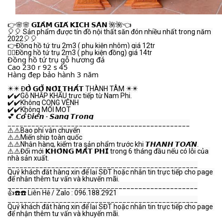
👉🌸🌸 𝗚𝗜𝗔̉𝗠 𝗚𝗜𝗔́ 𝗞𝗜̣𝗖𝗛 𝗦𝗔̀𝗡 🌺🌺👈
🎈🎈 Sản phẩm được tín đồ nội thất săn đón nhiều nhất trong năm 
2022🎈🎈
👉Đồng hồ tứ trụ 2m3 ( phụ kiện nhôm) giá 12tr
👉🏻Đồng hồ tứ trụ 2m3 ( phụ kiện đồng) giá 14tr
Đồng hồ tứ trụ gỗ hương đá
Cao 230 r 92 s 45
Hàng đẹp bảo hành 3 năm
✴️✴️ Đ𝗢̂̀ 𝗚𝗢̂̃ 𝗡𝗢̣̂𝗜 𝗧𝗛𝗔̂́𝗧 THÀNH TÂM ✴️✴️
✔️✔️Gỗ NHẬP KHẨU trực tiếp từ Nam Phi.
✔️✔️Không CONG VÊNH
✔️✔️Không MỐI MỌT
💕 𝘾𝙤̂̉ Đ𝙞𝙚̂̉𝙣 - 𝙎𝙖𝙣𝙜 𝙏𝙧𝙤̣𝙣𝙜 
______________________________________________
⚠️⚠️Bao phí vận chuyển 
⚠️⚠️Miến ship toàn quốc 
⚠️⚠️Nhận hàng, kiểm tra sản phẩm trước khi 𝙏𝙃𝘼𝙉𝙃 𝙏𝙊𝘼́𝙉.
⚠️⚠️Đổi mới 𝗞𝗛𝗢̂𝗡𝗚 𝗠𝗔̂́𝗧 𝗣𝗛𝗜́ trong 6 tháng đầu nếu có lỗi của 
nhà sản xuất.
________________________________________________
Quý khách đặt hàng xin để lại SĐT hoặc nhắn tin trực tiếp cho page 
để nhận thêm tư vấn và khuyến mãi.
________________________________________________
👍☎️☎️ Liên Hệ / Zalo : 096.188.2921 
________________________________________________
Quý khách đặt hàng xin để lại SĐT hoặc nhắn tin trực tiếp cho page 
để nhận thêm tư vấn và khuyến mãi.