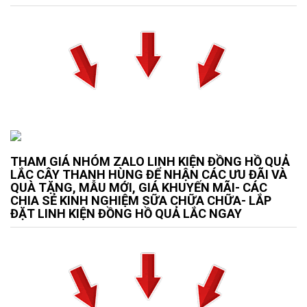
THAM GIÁ NHÓM ZALO LINH KIỆN ĐỒNG HỒ QUẢ
LẮC CÂY THANH HÙNG ĐỂ NHẬN CÁC ƯU ĐÃI VÀ
QUÀ TẶNG, MẪU MỚI, GIÁ KHUYẾN MÃI- CÁC
CHIA SẺ KINH NGHIỆM SỮA CHỮA CHỮA- LẮP
ĐẶT LINH KIỆN ĐỒNG HỒ QUẢ LẮC NGAY