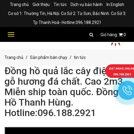
Trang chủ
Giới thiệu
Tin tức
Dịch vụ bảo hành
In English
Cơ sở 1: Thường Tín, Hà Nội. Cơ Sở 2: Từ Sơn, Bắc Ninh. Cơ Sở 3:
Tp Thanh Hoá- Hotline:096.188.2921
Toggle
0
navigation
Trang chủ
Sản phẩm bán chạy
tin tức
Đồng hồ quả lắc cây điện tử
gỗ hương đá chất. Cao 2m3.
Miễn ship toàn quốc. Đồng
Hồ Thanh Hùng.
Hotline:096.188.2921