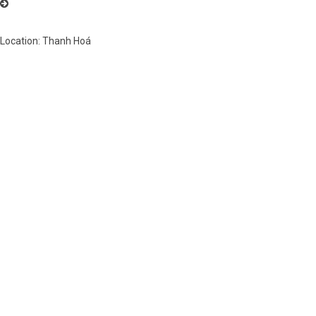
Đồng Hồ Thanh Hùng – Chuyên cung cấp đồng hồ quả lắc cây cơ cổ
Châu Âu nhiều mẫu mã đẹp
Location: Thanh Hoá
Việt Nam