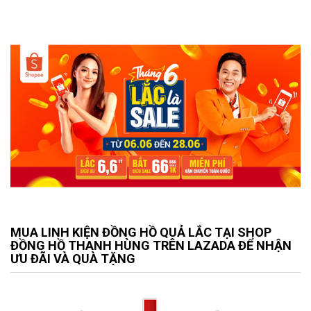
MUA LINH KIỆN ĐỒNG HỒ QUẢ LẮC TẠI SHOP
ĐỒNG HỒ THANH HÙNG TRÊN LAZADA ĐỂ NHẬN
ƯU ĐÃI VÀ QUÀ TẶNG