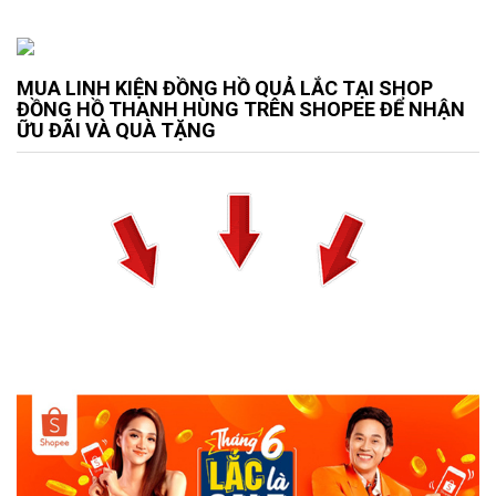
MUA LINH KIỆN ĐỒNG HỒ QUẢ LẮC TẠI SHOP
ĐỒNG HỒ THANH HÙNG TRÊN SHOPEE ĐỂ NHẬN
ỮU ĐÃI VÀ QUÀ TẶNG