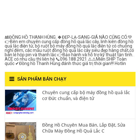
Đồng Hồ Quả Lắc Thanh
Hùng- Số 1 Về Chất
Lượng***
🎎ĐỒNG HỒ THANH HÙNG. 🍀ĐẸP-LẠ-SANG-GIÁ NÀO CŨNG CÓ.💚
👉Bên em chuyên cung cấp đồng hồ quả lắc cây, linh kiên đồng hồ
quả lắc điện tử, bộ ruột bộ máy đồng hồ quả lắc điện tử có chuông
nghỉ đêm, các mẫu ruột đồng hồ quả lắc cây siêu đẹp hàng chất,có
bán lẻ hộp pin và thanh lắc 👉Bảo hành và hỗ trợ kỹ thuật tận tình.
ACE có nhu cầu thì liên hệ 📞096.188.2921 ⚠️⚠️Miễn SHIP Toàn
quốc ✔Đồng hồ Thanh Hùng đánh thức giá trị thời gian!!! Hotlin
SẢN PHẨM BÁN CHẠY
Chuyên cung cấp bộ máy đồng hồ quả lắc
cơ Đức chuẩn, và điện tử
Đồng Hồ Chuyên Mua Bán, Lắp Đặt, Sửa
Chữa Máy Đồng Hồ Quả Lắc C