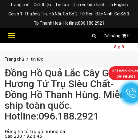
Trang chủ
Giới thiệu
Tin tức
Dịch vụ bảo hành
In English
Cơ sở 1: Thường Tín, Hà Nội. Cơ Sở 2: Từ Sơn, Bắc Ninh. Cơ Sở 3:
Tp Thanh Hoá- Hotline:096.188.2921
Toggle
0
navigation
Trang chủ
tin tức
Đồng Hồ Quả Lắc Cây Gỗ
Hương Tứ Trụ Siêu Chất-
Đồng Hồ Thanh Hùng. Miễn
ship toàn quốc.
Hotline:096.188.2921
Đồng hồ tứ trụ gỗ hương đá
Cao 230 r 92 s 45