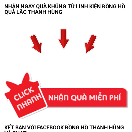
NHẬN NGAY QUÀ KHỦNG TỪ LINH KIỆN ĐỒNG HỒ
QUẢ LẮC THANH HÙNG
KẾT BẠN VỚI FACEBOOK ĐỒNG HỒ THANH HÙNG