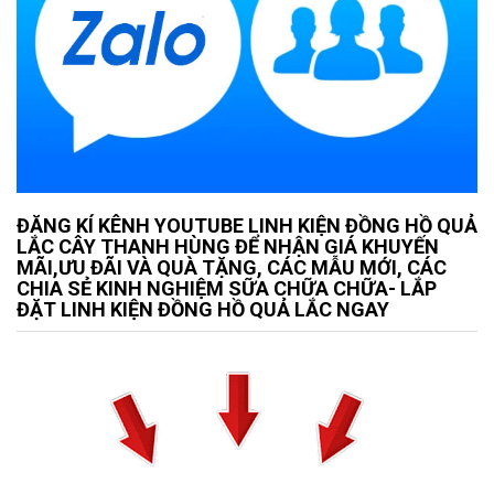
ĐĂNG KÍ KÊNH YOUTUBE LINH KIỆN ĐỒNG HỒ QUẢ
LẮC CÂY THANH HÙNG ĐỂ NHẬN GIÁ KHUYẾN
MÃI,ƯU ĐÃI VÀ QUÀ TẶNG, CÁC MẪU MỚI, CÁC
CHIA SẺ KINH NGHIỆM SỮA CHỮA CHỮA- LẮP
ĐẶT LINH KIỆN ĐỒNG HỒ QUẢ LẮC NGAY