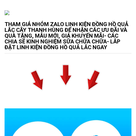
THAM GIÁ NHÓM ZALO LINH KIỆN ĐỒNG HỒ QUẢ
LẮC CÂY THANH HÙNG ĐỂ NHẬN CÁC ƯU ĐÃI VÀ
QUÀ TẶNG, MẪU MỚI, GIÁ KHUYẾN MÃI- CÁC
CHIA SẺ KINH NGHIỆM SỮA CHỮA CHỮA- LẮP
ĐẶT LINH KIỆN ĐỒNG HỒ QUẢ LẮC NGAY