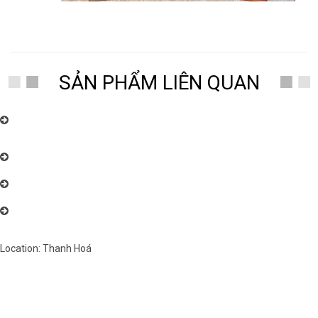
SẢN PHẨM LIÊN QUAN
Chuyên nhận sửa chữa, bảo dưỡng đồng hồ quả lắc cây điện tử, và cơ,
các loại đồng hồ toàn quốc uy tín, chất lượng cao. Đồng Hồ Thanh Hùng:
096.188.2921
Đồng Hồ Thanh Hùng – Chuyên cung cấp đồng hồ quả lắc cây cơ cổ
Châu Âu nhiều mẫu mã đẹp
Đồng Hồ Thanh Hùng – Chuyên cung cấp đồng hồ quả lắc cây cơ cổ
Châu Âu nhiều mẫu mã đẹp
Đồng Hồ Thanh Hùng – Chuyên cung cấp đồng hồ quả lắc cây cơ cổ
Châu Âu nhiều mẫu mã đẹp
Location: Thanh Hoá
Việt Nam