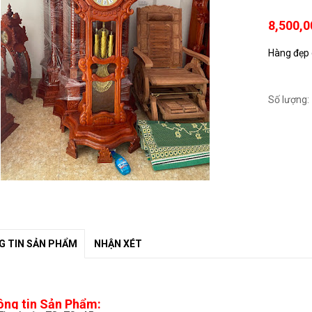
8,500,0
Hàng đẹp 
Số lượng:
 TIN SẢN PHẨM
NHẬN XÉT
ông tin Sản Phẩm: