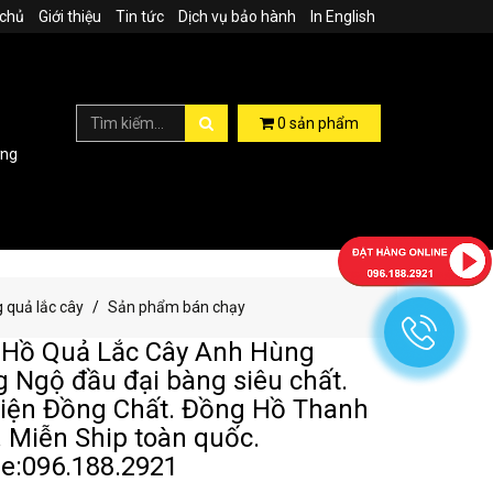
 chủ
Giới thiệu
Tin tức
Dịch vụ bảo hành
In English
0
sản phẩm
ợng
 quả lắc cây
Sản phẩm bán chạy
Hồ Quả Lắc Cây Anh Hùng
 Ngộ đầu đại bàng siêu chất.
iện Đồng Chất. Đồng Hồ Thanh
 Miễn Ship toàn quốc.
ne:096.188.2921