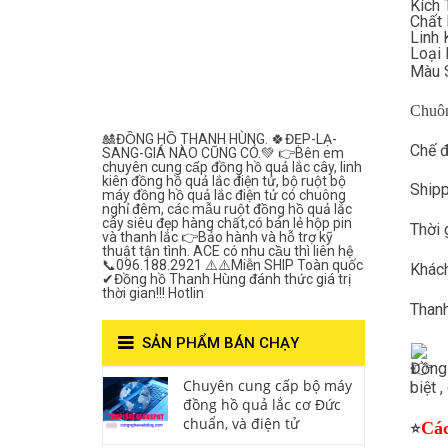
Kích
Lắc Thanh
Chất 
Linh 
Hùng- Số 1 Về
Loại 
Màu S
Chất Lượng***
Chuôn
🎎ĐỒNG HỒ THANH HÙNG. 🍀ĐẸP-LẠ-
Chế 
SANG-GIÁ NÀO CŨNG CÓ.💚 👉Bên em
chuyên cung cấp đồng hồ quả lắc cây, linh
kiên đồng hồ quả lắc điện tử, bộ ruột bộ
Shipp
máy đồng hồ quả lắc điện tử có chuông
nghỉ đêm, các mẫu ruột đồng hồ quả lắc
cây siêu đẹp hàng chất,có bán lẻ hộp pin
Thời 
và thanh lắc 👉Bảo hành và hỗ trợ kỹ
thuật tận tình. ACE có nhu cầu thì liên hệ
📞096.188.2921 ⚠️⚠️Miễn SHIP Toàn quốc
Khách
✔Đồng hồ Thanh Hùng đánh thức giá trị
thời gian!!! Hotlin
Thanh
SẢN PHẨM BÁN CHẠY
Đồng 
Chuyên cung cấp bộ máy
biệt 
đồng hồ quả lắc cơ Đức
chuẩn, và điện tử
Các
⭐