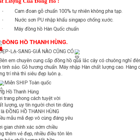
t Lượng Của Đồng Hồ :
Cam đoan gỗ chuẩn 100% tự nhiên không pha tạp.
·
Nước sơn PU nhập khẩu singapo chống xước.
·
·
Máy đồng hồ Hàn Quốc chuẩn
ĐỒNG HỒ THANH HÙNG.
ĐẸP-LẠ-SANG-GIÁ NÀO CŨNG CÓ.
Bên em chuyên cung cấp đồng hồ quả lắc cây có chuông nghỉ đê
 tinh sảo. Gỗ hương chuẩn. Máy nhập Hàn chất lượng cao. Hàng c
ng trí nhà thì siêu đẹp luôn ạ..
Miễn SHIP Toàn quốc
ng Hồ Thanh Hùng
i trang phong cách tuyệt vời
t lượng, uy tín người chơi tin dùng
 là ĐỒNG HỒ THANH HÙNG
iều mẫu mã đẹp vô cùng đáng yêu
i gian chính xác sớm chiều
g thêm vẻ đẹp, nhiều điều tôn lên