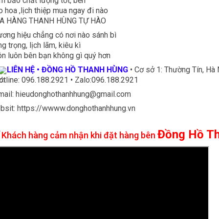
 bảo chất lượng tốt, bền
 hoa ,lịch thiệp mua ngay đi nào
A HÀNG THANH HÙNG TỰ HÀO
ơng hiệu chẳng có nơi nào sánh bì
g trọng, lịch lãm, kiêu kì
n luôn bên bạn không gì quý hơn
LIÊN HỆ • ĐỒNG HỒ THANH HÙNG
• Cơ sở 1: Thường Tín, Hà 
otline: 096.188.2921 • Zalo:096.188.2921
Email: hieudonghothanhhung@gmail.com
bsit: https://wwww.donghothanhhung.vn
⭐
Đồng Hồ T
Khách hàng cảm nhận khi đặt hàng bên