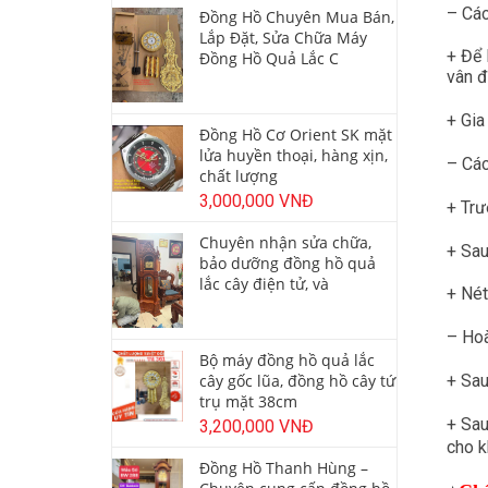
– Các
Đồng Hồ Chuyên Mua Bán,
Lắp Đặt, Sửa Chữa Máy
+ Để 
Đồng Hồ Quả Lắc C
vân đ
+ Gia
Đồng Hồ Cơ Orient SK mặt
lửa huyền thoại, hàng xịn,
– Cá
chất lượng
3,000,000 VNĐ
+ Trư
Chuyên nhận sửa chữa,
+ Sau
bảo dưỡng đồng hồ quả
lắc cây điện tử, và
+ Nét
– Hoà
Bộ máy đồng hồ quả lắc
cây gốc lũa, đồng hồ cây tứ
+ Sau
trụ mặt 38cm
+ Sau
3,200,000 VNĐ
cho k
Đồng Hồ Thanh Hùng –