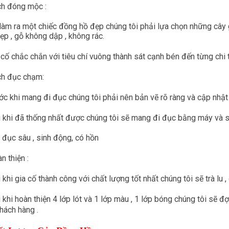
h đóng mộc :
làm ra một chiếc đồng hồ đẹp chúng tôi phải lựa chọn những cây 
ẹp , gỗ không dập , không rác.
 cố chắc chắn với tiêu chí vuông thành sát cạnh bén đến từng chi 
ch đục chạm:
ớc khi mang đi đục chúng tôi phải nên bản vẽ rõ ràng và cập nhật
 khi đã thống nhất được chúng tôi sẽ mang đi đục bằng máy và sử
 đục sâu , sinh động, có hồn
n thiện :
 khi gia cố thành công với chất lượng tốt nhất chúng tôi sẽ trà lu , 
 khi hoàn thiện 4 lớp lót và 1 lớp màu , 1 lớp bóng chúng tôi sẽ đ
hách hàng .