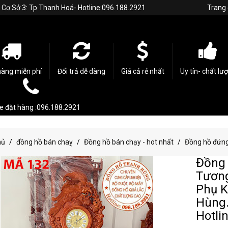
h. Cơ Sở 3: Tp Thanh Hoá- Hotline:096.188.2921
Trang
hàng miễn phí
Đổi trả dễ dàng
Giá cả rẻ nhất
Uy tín- chất lư
ne đặt hàng :096.188.2921
hủ
đồng hồ bán chaỵ
Đồng hồ bán chạy - hot nhất
Đồng hồ đứng
Đồng 
Tương
Phụ K
Hùng.
Hotli