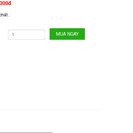
,000đ
hất...
MUA NGAY