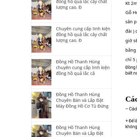
đồng hồ quả lắc cây chất
Kt 2
lượng cao. Đ
Gỗ Hư
sản p
Chuyên cung cấp linh kiện
đài )
đồng hồ quả lắc cây chất
lượng cao. Đ
giờ s
bằng 
chỉ 5
Đồng Hồ Thanh Hùng
chuyên cung cấp linh kiện
Đồng 
đồng hồ quả lắc câ
biết n
Đồng Hồ Thanh Hùng
Các
Chuyên Bán và Lắp Đặt
Máy Đồng Hồ Cơ Tủ Đứng
– Các
+ Để l
không 
Đồng Hồ Thanh Hùng
Chuyên Bán và Lắp Đặt