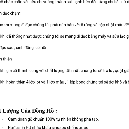
cố chắc chắn với tiêu chí vuông thành sát cạnh bén đến từng chi tiết ,sử
h đục chạm:
c khi mang đi đục chúng tôi phải nên bản vẽ rõ ràng và cập nhật mẫu để 
khi đã thống nhất được chúng tôi sẽ mang đi đục bằng máy và sửa lạo gọ
đục sâu , sinh động, có hồn
 thiện :
khi gia cố thành công với chất lượng tốt nhất chúng tôi sẽ trà lu , quật giấ
khi hoàn thiện 4 lớp lót và 1 lớp màu , 1 lớp bóng chúng tôi sẽ đợi khô v
t Lượng Của Đồng Hồ :
Cam đoan gỗ chuẩn 100% tự nhiên không pha tạp.
·
Nước sơn PU nhập khẩu singapo chống xước.
·