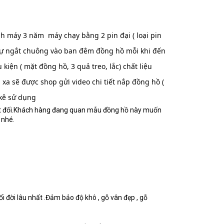
 máy 3 năm  máy chạy bằng 2 pin đại ( loại pin 
 tự ngắt chuông vào ban đêm đồng hồ mỗi khi đến 
iện ( mặt đồng hồ, 3 quả treo, lắc) chất liệu 
xa sẽ được shop gửi video chi tiết nắp đồng hồ ( 
 kê sử dụng 
yệt đối.Khách hàng đang quan mẫu đồng hồ này muốn 
 nhé.
 đời lâu nhất .Đảm bảo độ khô , gỗ vân đẹp , gỗ 