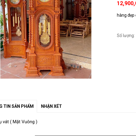
12,900
hàng đẹp c
Số lượng:
 TIN SẢN PHẨM
NHẬN XÉT
ụ vát ( Mặt Vuông )