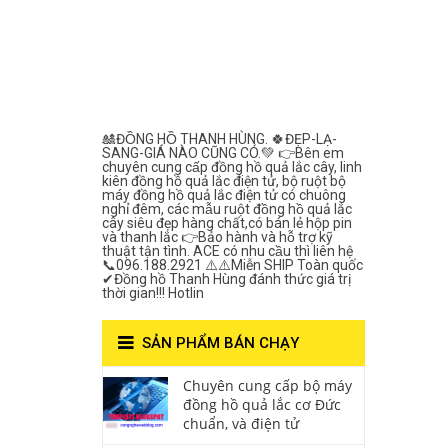
Lắc Thanh
Hùng- Số 1 Về
Chất Lượng***
🎎ĐỒNG HỒ THANH HÙNG. 🍀ĐẸP-LẠ-
SANG-GIÁ NÀO CŨNG CÓ.💚 👉Bên em
chuyên cung cấp đồng hồ quả lắc cây, linh
kiên đồng hồ quả lắc điện tử, bộ ruột bộ
máy đồng hồ quả lắc điện tử có chuông
nghỉ đêm, các mẫu ruột đồng hồ quả lắc
cây siêu đẹp hàng chất,có bán lẻ hộp pin
và thanh lắc 👉Bảo hành và hỗ trợ kỹ
thuật tận tình. ACE có nhu cầu thì liên hệ
📞096.188.2921 ⚠️⚠️Miễn SHIP Toàn quốc
✔Đồng hồ Thanh Hùng đánh thức giá trị
thời gian!!! Hotlin
SẢN PHẨM BÁN CHẠY
Chuyên cung cấp bộ máy
đồng hồ quả lắc cơ Đức
chuẩn, và điện tử