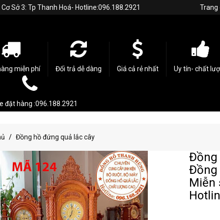
h. Cơ Sở 3: Tp Thanh Hoá- Hotline:096.188.2921
Trang
hàng miễn phí
Đổi trả dễ dàng
Giá cả rẻ nhất
Uy tín- chất lư
ne đặt hàng :096.188.2921
hủ
Đồng hồ đứng quả lắc cây
Đồng 
Đồng 
Miễn 
Hotli