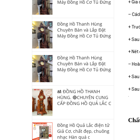
Máy Đồng Hồ Cơ Tủ Đứng
+ Gia 
– Các
Đồng Hồ Thanh Hùng
+ Trướ
Chuyên Bán và Lắp Đặt
Máy Đồng Hồ Cơ Tủ Đứng
+ Sau 
+ Nét 
Đồng Hồ Thanh Hùng
Chuyên Bán và Lắp Đặt
– Hoàn
Máy Đồng Hồ Cơ Tủ Đứng
+ Sau 
+ Sau 
🎎 ĐỒNG HỒ THANH
.
HÙNG. 🔴CHUYÊN CUNG
CẤP ĐỒNG HỒ QUẢ LẮC C
Chấ
Đồng Hồ Quả Lắc điện tử
Giả Cơ, chất đẹp, chuông
nhạc Hàn quá c