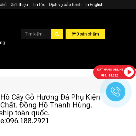
 chủ
Giới thiệu
Tin tức
Dịch vụ bảo hành
In English
0
sản phẩm
ợng
Hồ Cây Gỗ Hương Đá Phụ Kiện
Chất. Đồng Hồ Thanh Hùng.
ship toàn quốc.
ne:096.188.2921