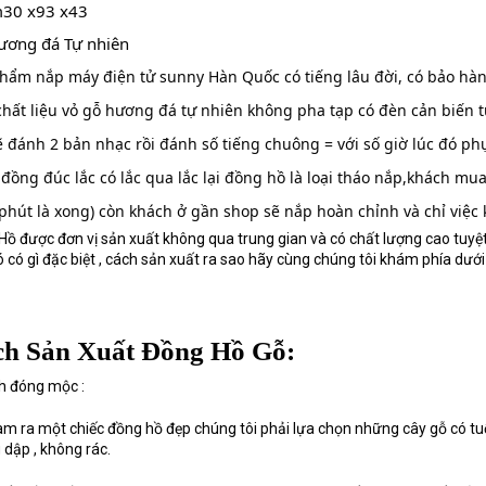
m30 x93 x43
ơng đá Tự nhiên 
hẩm nắp máy điện tử sunny Hàn Quốc có tiếng lâu đời, có bảo hành
 chất liệu vỏ gỗ hương đá tự nhiên không pha tạp có đèn cản biến
ẽ đánh 2 bản nhạc rồi đánh số tiếng chuông = với số giờ lúc đó phụ k
đồng đúc lắc có lắc qua lắc lại đồng hồ là loại tháo nắp,khách mua 
 phút là xong) còn khách ở gần shop sẽ nắp hoàn chỉnh và chỉ việc
Hồ được đơn vị sản xuất không qua trung gian và có chất lượng cao tu
ó có gì đặc biệt , cách sản xuất ra sao hãy cùng chúng tôi khám phía dưới
h Sản Xuất Đồng Hồ Gỗ:
h đóng mộc :
àm ra một chiếc đồng hồ đẹp chúng tôi phải lựa chọn những cây gỗ có tuổi
dập , không rác.