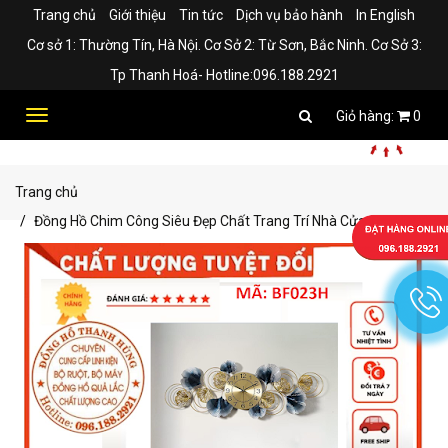
Trang chủ
Giới thiệu
Tin tức
Dịch vụ bảo hành
In English
Cơ sở 1: Thường Tín, Hà Nội. Cơ Sở 2: Từ Sơn, Bắc Ninh. Cơ Sở 3:
Tp Thanh Hoá- Hotline:096.188.2921
Toggle
0
navigation
Trang chủ
Đồng Hồ Chim Công Siêu Đẹp Chất Trang Trí Nhà Cửa