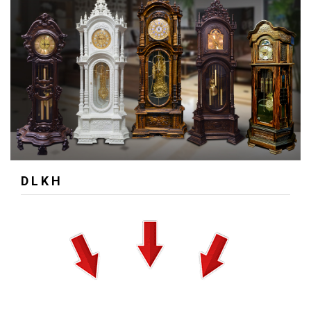
D L K H