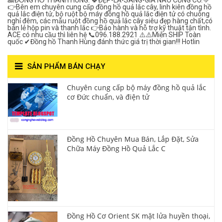
🎎ĐỒNG HỒ THANH HÙNG. 🍀ĐẸP-LẠ-SANG-GIÁ NÀO CŨNG CÓ.💚
👉Bên em chuyên cung cấp đồng hồ quả lắc cây, linh kiên đồng hồ
quả lắc điện tử, bộ ruột bộ máy đồng hồ quả lắc điện tử có chuông
nghỉ đêm, các mẫu ruột đồng hồ quả lắc cây siêu đẹp hàng chất,có
bán lẻ hộp pin và thanh lắc 👉Bảo hành và hỗ trợ kỹ thuật tận tình.
ACE có nhu cầu thì liên hệ 📞096.188.2921 ⚠️⚠️Miễn SHIP Toàn
quốc ✔Đồng hồ Thanh Hùng đánh thức giá trị thời gian!!! Hotlin
SẢN PHẨM BÁN CHẠY
Chuyên cung cấp bộ máy đồng hồ quả lắc
cơ Đức chuẩn, và điện tử
Đồng Hồ Chuyên Mua Bán, Lắp Đặt, Sửa
Chữa Máy Đồng Hồ Quả Lắc C
Đồng Hồ Cơ Orient SK mặt lửa huyền thoại,