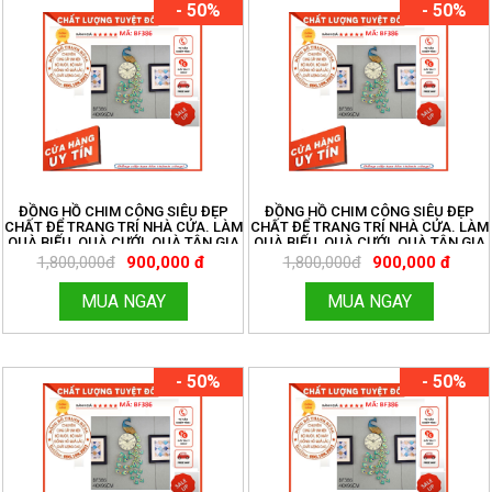
- 50%
- 50%
ĐỒNG HỒ CHIM CÔNG SIÊU ĐẸP
ĐỒNG HỒ CHIM CÔNG SIÊU ĐẸP
CHẤT ĐỂ TRANG TRÍ NHÀ CỬA. LÀM
CHẤT ĐỂ TRANG TRÍ NHÀ CỬA. LÀM
QUÀ BIẾU, QUÀ CƯỚI, QUÀ TÂN GIA
QUÀ BIẾU, QUÀ CƯỚI, QUÀ TÂN GIA
MÃ BF38
MÃ BF38
1,800,000đ
900,000 đ
1,800,000đ
900,000 đ
MUA NGAY
MUA NGAY
- 50%
- 50%