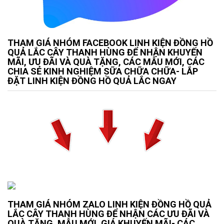
THAM GIÁ NHÓM FACEBOOK LINH KIỆN ĐỒNG HỒ
QUẢ LẮC CÂY THANH HÙNG ĐỂ NHẬN KHUYẾN
MÃI, ƯU ĐÃI VÀ QUÀ TẶNG, CÁC MẪU MỚI, CÁC
CHIA SẺ KINH NGHIỆM SỮA CHỮA CHỮA- LẮP
ĐẶT LINH KIỆN ĐỒNG HỒ QUẢ LẮC NGAY
THAM GIÁ NHÓM ZALO LINH KIỆN ĐỒNG HỒ QUẢ
LẮC CÂY THANH HÙNG ĐỂ NHẬN CÁC ƯU ĐÃI VÀ
QUÀ TẶNG, MẪU MỚI, GIÁ KHUYẾN MÃI- CÁC