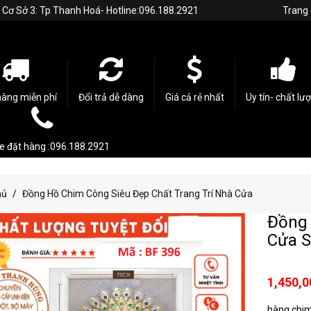
h. Cơ Sở 3: Tp Thanh Hoá- Hotline:096.188.2921
Trang
hàng miễn phí
Đổi trả dễ dàng
Giá cả rẻ nhất
Uy tín- chất lư
ne đặt hàng :096.188.2921
hủ
Đồng Hồ Chim Công Siêu Đẹp Chất Trang Trí Nhà Cửa
Đồng 
Cửa S
1,450,0
hàng chim