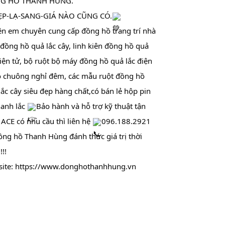
NG HỒ THANH HÙNG.
̣P-LẠ-SANG-GIÁ NÀO CŨNG CÓ.
̂n em chuyên cung cấp đồng hồ trang trí nhà 
 đồng hồ quả lắc cây, linh kiên đồng hồ quả 
điện tử, bộ ruột bộ máy đồng hồ quả lắc điện 
 chuông nghỉ đêm, các mẫu ruột đồng hồ 
lắc cây siêu đẹp hàng chất,có bán lẻ hộp pin 
anh lắc 
Bảo hành và hỗ trợ kỹ thuật tận 
 ACE có nhu cầu thì liên hệ 
096.188.2921
ng hồ Thanh Hùng đánh thức giá trị thời 
!!!
ite: https://www.donghothanhhung.vn