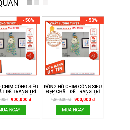
 QUAN
- 50%
- 50%
 CHIM CÔNG SIÊU
ĐỒNG HỒ CHIM CÔNG SIÊU
ẤT ĐỂ TRANG TRÍ
ĐẸP CHẤT ĐỂ TRANG TRÍ
. LÀM QUÀ BIẾU,
NHÀ CỬA. LÀM QUÀ BIẾU,
000đ
900,000 đ
1,800,000đ
900,000 đ
, QUÀ TÂN GIA MÃ
QUÀ CƯỚI, QUÀ TÂN GIA MÃ
BF38
BF38
MUA NGAY
MUA NGAY