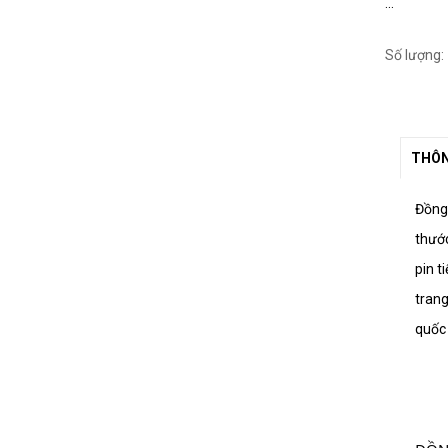
...
Số lượng:
THÔN
Đồng
thướ
pin t
trang
quốc