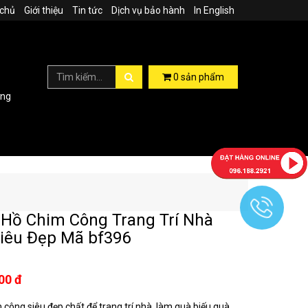
 chủ
Giới thiệu
Tin tức
Dịch vụ bảo hành
In English
0
sản phẩm
ợng
Hồ Chim Công Trang Trí Nhà
iêu Đẹp Mã bf396
00 đ
 công siêu đẹp chất để trang trí nhà, làm quà biếu quà