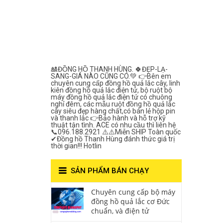
Lắc Thanh
Hùng- Số 1 Về
Chất Lượng***
🎎ĐỒNG HỒ THANH HÙNG. 🍀ĐẸP-LẠ-
SANG-GIÁ NÀO CŨNG CÓ.💚 👉Bên em
chuyên cung cấp đồng hồ quả lắc cây, linh
kiên đồng hồ quả lắc điện tử, bộ ruột bộ
máy đồng hồ quả lắc điện tử có chuông
nghỉ đêm, các mẫu ruột đồng hồ quả lắc
cây siêu đẹp hàng chất,có bán lẻ hộp pin
và thanh lắc 👉Bảo hành và hỗ trợ kỹ
thuật tận tình. ACE có nhu cầu thì liên hệ
📞096.188.2921 ⚠️⚠️Miễn SHIP Toàn quốc
✔Đồng hồ Thanh Hùng đánh thức giá trị
thời gian!!! Hotlin
SẢN PHẨM BÁN CHẠY
Chuyên cung cấp bộ máy
đồng hồ quả lắc cơ Đức
chuẩn, và điện tử