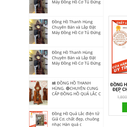
Máy Đồng Hồ Cơ Tủ Đứng
Đồng Hồ Thanh Hùng
Chuyên Bán và Lắp Đặt
Máy Đồng Hồ Cơ Tủ Đứng
Đồng Hồ Thanh Hùng
Chuyên Bán và Lắp Đặt
Máy Đồng Hồ Cơ Tủ Đứng
🎎 ĐỒNG HỒ THANH
ĐỒNG H
HÙNG. 🔴CHUYÊN CUNG
ĐẸP C
CẤP ĐỒNG HỒ QUẢ LẮC C
NHÀ CỬ
1,80
QUÀ CƯỚ
Đồng Hồ Quả Lắc điện tử
Giả Cơ, chất đẹp, chuông
nhạc Hàn quá c