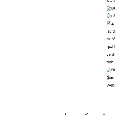
ĐỒ
ĐE
Be
cửa,
lắc 
tử có
quả 
và th
tình.
Đồ
gian 
Webs