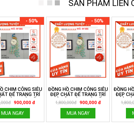
SẢN PHẨM LIÊN
- 50%
- 50%
Ồ CHIM CÔNG SIÊU
ĐỒNG HỒ CHIM CÔNG SIÊU
ĐỒNG HỒ
HẤT ĐỂ TRANG TRÍ
ĐẸP CHẤT ĐỂ TRANG TRÍ
ĐẸP CH
A. LÀM QUÀ BIẾU,
NHÀ CỬA. LÀM QUÀ BIẾU,
NHÀ CỬA
0,000đ
900,000 đ
1,800,000đ
900,000 đ
1,800,
I, QUÀ TÂN GIA MÃ
QUÀ CƯỚI, QUÀ TÂN GIA MÃ
QUÀ CƯỚI
BF38
BF38
MUA NGAY
MUA NGAY