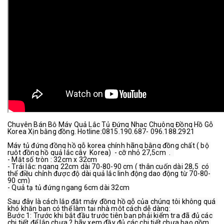
Chuyên Bán Bộ Máy Quả Lắc Tủ Đứng Nhạc Chuông Đồng Hồ Gỗ 
Korea Xịn bằng đồng. Hotline:0815.190.687- 096.188.2921
Máy tủ đứng đồng hồ gỗ korea chính hãng bằng đồng chất ( bộ 
ruột đồng hồ quả lắc cây  Korea)  - cỡ nhỏ 27,5cm  .  
- Mặt số tròn : 32cm x 32cm
- Trái lắc: ngang 22cm dài 70-80-90 cm ( thân cuốn dài 28,5  có 
thể điều chỉnh được độ dài quả lắc linh động dao động từ 70-80-
90 cm)
- Quả tạ tủ đứng ngang 6cm dài 32cm
Sau đây là cách lắp đặt máy đồng hồ gỗ của chúng tôi không quá 
khó khăn bạn có thể làm tại nhà một cách dễ dàng:
Bước 1: Trước khi bắt đầu trước tiên bạn phải kiểm tra đã đủ các 
chi tiết để lắp chưa ? hãy xem đầy đủ các chi tiết chưa bao gồm 