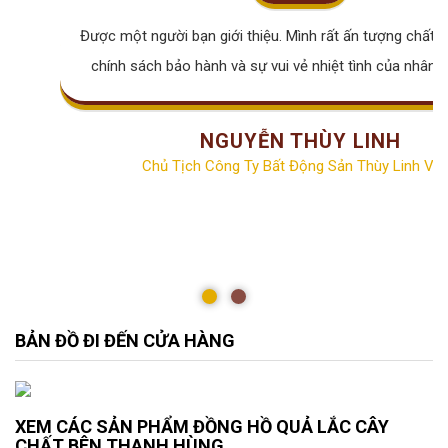
Được một người bạn giới thiệu. Mình rất ấn tượng chất lư
chính sách bảo hành và sự vui vẻ nhiệt tình của nhân v
NGUYỄN THÙY LINH
Chủ Tịch Công Ty Bất Động Sản Thùy Linh Vill
BẢN ĐỒ ĐI ĐẾN CỬA HÀNG
XEM CÁC SẢN PHẨM ĐỒNG HỒ QUẢ LẮC CÂY
CHẤT BÊN THANH HÙNG