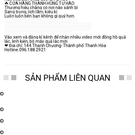
☘ CỬA HÀNG THANH HÙNG TỰ HÀO
Thương hiệu chẳng có nơi nào sánh bì
Sang trọng, lịch lãm, kiêu kì
Luôn luôn bên bạn không gì quý hơn.
https://shopee.vn/donghothanhhung
https://www.facebook.com/shopdonghoth...
https://www.youtube.com/channel/UCpU9...
https://:www.donghothanhhung.vn
Vào xem và đăng kí kênh để nhận nhiều video mới đồng hồ quả 
lắc, linh kiện, bộ máy quả lắc mới
❤ Địa chỉ: 144 Thanh Chương-Thành phố Thanh Hóa
Hotline:096.188.2921
SẢN PHẨM LIÊN QUAN
Chuyên nhận sửa chữa, bảo dưỡng đồng hồ quả lắc cây điện tử, và cơ,
các loại đồng hồ toàn quốc uy tín, chất lượng cao. Đồng Hồ Thanh Hùng:
096.188.2921
Đồng Hồ Thanh Hùng – Chuyên cung cấp đồng hồ quả lắc cây cơ cổ
Châu Âu nhiều mẫu mã đẹp
Đồng Hồ Thanh Hùng – Chuyên cung cấp đồng hồ quả lắc cây cơ cổ
Châu Âu nhiều mẫu mã đẹp
Đồng Hồ Thanh Hùng – Chuyên cung cấp đồng hồ quả lắc cây cơ cổ