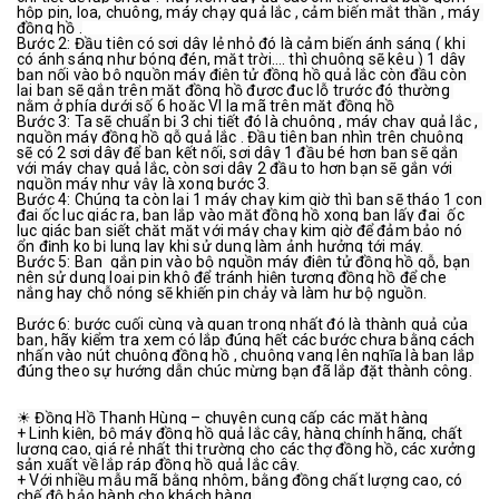
hộp pin, loa, chuông, máy chạy quả lắc , cảm biến mắt thần , máy 
đồng hồ .
Bước 2: Đầu tiên có sợi dây lẻ nhỏ đó là cảm biến ánh sáng ( khi 
có ánh sáng như bóng đén, mặt trời…. thì chuông sẽ kêu ) 1 dây 
bạn nối vào bộ nguồn máy điện tử đồng hồ quả lắc còn đầu còn 
lại bạn sẽ gắn trên mặt đồng hồ được đục lỗ trước đó thường 
nằm ở phía dưới số 6 hoặc VI la mã trên mặt đồng hồ
Bước 3: Ta sẽ chuẩn bị 3 chi tiết đó là chuông , máy chạy quả lắc , 
nguồn máy đồng hồ gỗ quả lắc . Đầu tiên bạn nhìn trên chuông 
sẽ có 2 sợi dây để bạn kết nối, sợi dây 1 đầu bé hơn bạn sẽ gắn 
với máy chạy quả lắc, còn sợi dây 2 đầu to hơn bạn sẽ gắn với 
nguồn máy như vậy là xong bước 3.
Bước 4: Chúng ta còn lại 1 máy chạy kim giờ thì bạn sẽ tháo 1 con 
đai ốc lục giác ra, bạn lắp vào mặt đồng hồ xong bạn lấy đai  ốc 
lục giác bạn siết chặt mặt với máy chạy kim giờ để đảm bảo nó 
ổn định ko bị lung lay khi sử dụng làm ảnh hưởng tới máy.
Bước 5: Bạn  gắn pin vào bộ nguồn máy điện tử đồng hồ gỗ, bạn 
nên sử dụng loại pin khô để tránh hiện tượng đồng hồ để che 
nắng hay chỗ nóng sẽ khiến pin chảy và làm hư bộ nguồn.
Bước 6: bước cuối cùng và quan trọng nhất đó là thành quả của 
bạn, hãy kiểm tra xem có lắp đúng hết các bước chưa bằng cách 
nhấn vào nút chuông đồng hồ , chuông vang lên nghĩa là bạn lắp 
đúng theo sự hướng dẫn chúc mừng bạn đã lắp đặt thành công.
☀ Đồng Hồ Thanh Hùng – chuyên cung cấp các mặt hàng
+ Linh kiện, bộ máy đồng hồ quả lắc cây, hàng chính hãng, chất 
lượng cao, giá rẻ nhất thị trường cho các thợ đồng hồ, các xưởng 
sản xuất về lắp ráp đồng hồ quả lắc cây.
+ Với nhiều mẫu mã bằng nhôm, bằng đồng chất lượng cao, có 
chế độ bảo hành cho khách hàng.