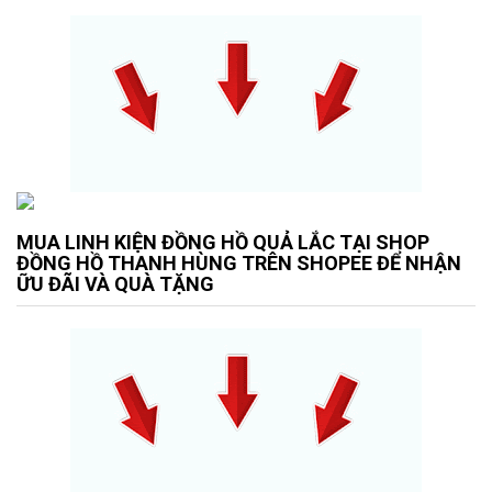
MUA LINH KIỆN ĐỒNG HỒ QUẢ LẮC TẠI SHOP
ĐỒNG HỒ THANH HÙNG TRÊN SHOPEE ĐỂ NHẬN
ỮU ĐÃI VÀ QUÀ TẶNG