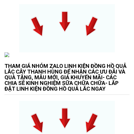
THAM GIÁ NHÓM ZALO LINH KIỆN ĐỒNG HỒ QUẢ
LẮC CÂY THANH HÙNG ĐỂ NHẬN CÁC ƯU ĐÃI VÀ
QUÀ TẶNG, MẪU MỚI, GIÁ KHUYẾN MÃI- CÁC
CHIA SẺ KINH NGHIỆM SỮA CHỮA CHỮA- LẮP
ĐẶT LINH KIỆN ĐỒNG HỒ QUẢ LẮC NGAY