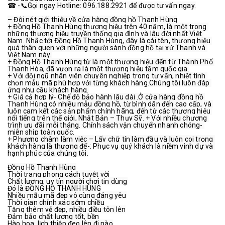
☎ -📞Gọi ngay Hotline: 096.188.2921 để được tư vấn ngay.
– Đôi nét giới thiệu về cửa hàng đồng hồ Thanh Hùng
+ Đồng Hồ Thanh Hùng thương hiệu trên 40 năm, là một trong 
những thương hiệu truyền thống gia đình và lâu đời nhất Việt 
Nam. Nhắc tới Đồng Hồ Thanh Hùng, đây là cái tên, thương hiệu 
quá thân quen với những người sành đồng hồ tại xứ Thanh và 
Việt Nam này.
+ Đồng Hồ Thanh Hùng từ là một thương hiệu đến từ Thành Phố 
Thanh Hóa, đã vươn ra là một thương hiệu tầm quốc gia.
+ Với đội ngũ nhân viên chuyên nghiệp trong tư vấn, nhiệt tình 
chọn mẫu mã phù hợp với từng khách hàng.Chúng tôi luôn đáp 
ứng nhu cầu khách hàng.
+ Giá cả hợp lý- Chế độ bảo hành lâu dài .Ở cửa hàng đồng hồ 
Thanh Hùng có nhiều mẫu đồng hồ, từ bình dân đến cao cấp, và 
luôn cam kết các sản phẩm chính hãng, đến từ các thương hiệu 
nổi tiếng trên thế giới, Nhật Bản – Thụy Sỹ. + Với nhiều chương 
trình ưu đãi mỗi tháng. Chính sách vận chuyển nhanh chóng- 
miễn ship toàn quốc.
+ Phương châm làm việc – Lấy chữ tín làm đầu và luôn coi trọng 
khách hàng là thượng đế-: Phục vụ quý khách là niềm vinh dự và 
hạnh phúc của chúng tôi.
Đồng Hồ Thanh Hùng
Thời trang phong cách tuyệt vời
Chất lượng, uy tín người chơi tin dùng
Đó là ĐỒNG HỒ THANH HÙNG
Nhiều mẫu mã đẹp vô cùng đáng yêu
Thời gian chính xác sớm chiều
Tăng thêm vẻ đẹp, nhiều điều tôn lên
Đảm bảo chất lượng tốt, bền
Hào hoa ,lịch thiệp đeo lên đi nào