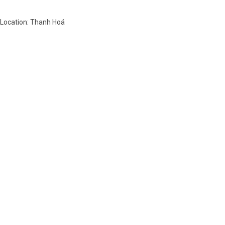
Châu Âu nhiều mẫu mã đẹp
Location: Thanh Hoá
Việt Nam