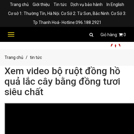
Trang chủ
Giới thiệu
Tin tức
Dịch vụ bảo hành
In English
Cơ sở 1: Thường Tín, Hà Nội. Cơ Sở 2: Từ Sơn, Bắc Ninh. Cơ Sở 3:
Tp Thanh Hoá- Hotline:096.188.2921
Toggle
0
navigation
Trang chủ
tin tức
Xem video bộ ruột đồng hồ
quả lắc cây bằng đồng tươi
siêu chất