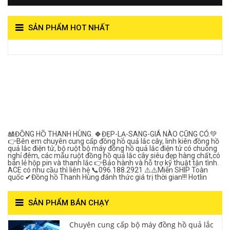
SẢN PHẨM HOT NHẤT
View on Vocaroo >>
Đồng Hồ Quả Lắc Thanh
Hùng- Số 1 Về Chất
Lượng***
🎎ĐỒNG HỒ THANH HÙNG. 🍀ĐẸP-LẠ-SANG-GIÁ NÀO CŨNG CÓ.💚
👉Bên em chuyên cung cấp đồng hồ quả lắc cây, linh kiên đồng hồ
quả lắc điện tử, bộ ruột bộ máy đồng hồ quả lắc điện tử có chuông
nghỉ đêm, các mẫu ruột đồng hồ quả lắc cây siêu đẹp hàng chất,có
bán lẻ hộp pin và thanh lắc 👉Bảo hành và hỗ trợ kỹ thuật tận tình.
ACE có nhu cầu thì liên hệ 📞096.188.2921 ⚠️⚠️Miễn SHIP Toàn
quốc ✔Đồng hồ Thanh Hùng đánh thức giá trị thời gian!!! Hotlin
SẢN PHẨM BÁN CHẠY
Chuyên cung cấp bộ máy đồng hồ quả lắc