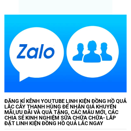
ĐĂNG KÍ KÊNH YOUTUBE LINH KIỆN ĐỒNG HỒ QUẢ
LẮC CÂY THANH HÙNG ĐỂ NHẬN GIÁ KHUYẾN
MÃI,ƯU ĐÃI VÀ QUÀ TẶNG, CÁC MẪU MỚI, CÁC
CHIA SẺ KINH NGHIỆM SỮA CHỮA CHỮA- LẮP
ĐẶT LINH KIỆN ĐỒNG HỒ QUẢ LẮC NGAY