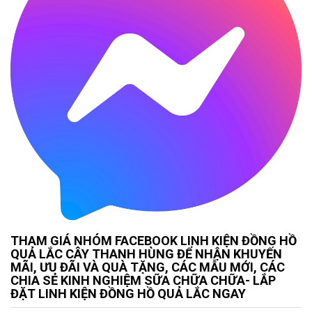
THAM GIÁ NHÓM FACEBOOK LINH KIỆN ĐỒNG HỒ
QUẢ LẮC CÂY THANH HÙNG ĐỂ NHẬN KHUYẾN
MÃI, ƯU ĐÃI VÀ QUÀ TẶNG, CÁC MẪU MỚI, CÁC
CHIA SẺ KINH NGHIỆM SỮA CHỮA CHỮA- LẮP
ĐẶT LINH KIỆN ĐỒNG HỒ QUẢ LẮC NGAY