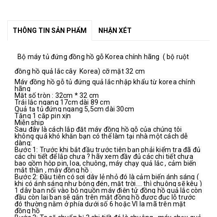
THÔNG TIN SẢN PHẨM
NHẬN XÉT
Bộ máy tủ đứng đồng hồ gỗ Korea chính hãng  ( bộ ruột 
đồng hồ quả lắc cây  Korea) cỡ mặt 32 cm
Máy đồng hồ gỗ tủ đứng quả lắc nhập khẩu từ korea chính 
hãng
Mặt số tròn : 32cm * 32 cm
Trái lắc ngang 17cm dài 89 cm
Quả tạ tủ đứng ngang 5,5cm dài 30cm
Tặng 1 cặp pin xịn
Miễn ship
Sau đây là cách lắp đặt máy đồng hồ gỗ của chúng tôi 
không quá khó khăn bạn có thể làm tại nhà một cách dễ 
dàng:
Bước 1: Trước khi bắt đầu trước tiên bạn phải kiểm tra đã đủ 
các chi tiết để lắp chưa ? hãy xem đầy đủ các chi tiết chưa 
bao gồm hộp pin, loa, chuông, máy chạy quả lắc , cảm biến 
mắt thần , máy đồng hồ .
Bước 2: Đầu tiên có sợi dây lẻ nhỏ đó là cảm biến ánh sáng ( 
khi có ánh sáng như bóng đén, mặt trời…. thì chuông sẽ kêu ) 
1 dây bạn nối vào bộ nguồn máy điện tử đồng hồ quả lắc còn 
đầu còn lại bạn sẽ gắn trên mặt đồng hồ được đục lỗ trước 
đó thường nằm ở phía dưới số 6 hoặc VI la mã trên mặt 
đồng hồ