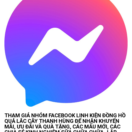
THAM GIÁ NHÓM FACEBOOK LINH KIỆN ĐỒNG HỒ
QUẢ LẮC CÂY THANH HÙNG ĐỂ NHẬN KHUYẾN
MÃI, ƯU ĐÃI VÀ QUÀ TẶNG, CÁC MẪU MỚI, CÁC