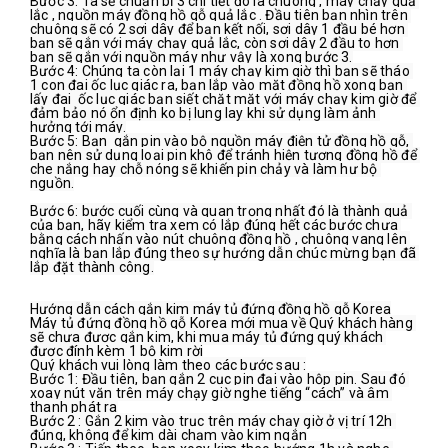
Bước 3: Ta sẽ chuẩn bị 3 chi tiết đó là chuông , máy chạy quả 
lắc , nguồn máy đồng hồ gỗ quả lắc . Đầu tiên bạn nhìn trên 
chuông sẽ có 2 sợi dây để bạn kết nối, sợi dây 1 đầu bé hơn 
bạn sẽ gắn với máy chạy quả lắc, còn sợi dây 2 đầu to hơn 
bạn sẽ gắn với nguồn máy như vậy là xong bước 3.
Bước 4: Chúng ta còn lại 1 máy chạy kim giờ thì bạn sẽ tháo 
1 con đai ốc lục giác ra, bạn lắp vào mặt đồng hồ xong bạn 
lấy đai  ốc lục giác bạn siết chặt mặt với máy chạy kim giờ để 
đảm bảo nó ổn định ko bị lung lay khi sử dụng làm ảnh 
hưởng tới máy.
Bước 5: Bạn  gắn pin vào bộ nguồn máy điện tử đồng hồ gỗ, 
bạn nên sử dụng loại pin khô để tránh hiện tượng đồng hồ để 
che nắng hay chỗ nóng sẽ khiến pin chảy và làm hư bộ 
nguồn.
Bước 6: bước cuối cùng và quan trọng nhất đó là thành quả 
của bạn, hãy kiểm tra xem có lắp đúng hết các bước chưa 
bằng cách nhấn vào nút chuông đồng hồ , chuông vang lên 
nghĩa là bạn lắp đúng theo sự hướng dẫn chúc mừng bạn đã 
lắp đặt thành công.
Hướng dẫn cách gắn kim máy tủ đứng đồng hồ gỗ Korea
Máy tủ đứng đồng hồ gỗ Korea mới mua về Quý khách hàng 
sẽ chưa được gắn kim, khi mua máy tủ đứng quý khách 
được đính kèm 1 bộ kim rời
Quý khách vui lòng làm theo các bước sau :
Bước 1: Đầu tiên, bạn gắn 2 cục pin đại vào hộp pin. Sau đó 
xoay nút vặn trên máy chạy giờ nghe tiếng “cách” và âm 
thanh phát ra
Bước 2 : Gắn 2 kim vào trục trên máy chạy giờ ở vị trí 12h 
đúng, không để kim dài chạm vào kim ngắn