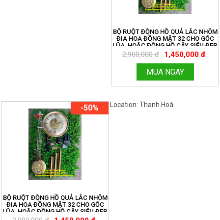
BỘ RUỘT ĐỒNG HỒ QUẢ LẮC NHÔM
ĐIA HOA ĐỒNG MẶT 32 CHO GỐC
LŨA, HOẶC ĐỒNG HỒ CÂY SIÊU ĐẸP
CHẤT. MIỄN SHIP TOÀN QUỐC.
2,900,000 đ
1,450,000 đ
ĐỒNG HỒ THANH HÙNG.
HOTLINE:096.188.2921 MÃ 185
MUA NGAY
Location: Thanh Hoá
Việt Nam
-50%
BỘ RUỘT ĐỒNG HỒ QUẢ LẮC NHÔM
ĐIA HOA ĐỒNG MẶT 32 CHO GỐC
LŨA, HOẶC ĐỒNG HỒ CÂY SIÊU ĐẸP
CHẤT. MIỄN SHIP TOÀN QUỐC.