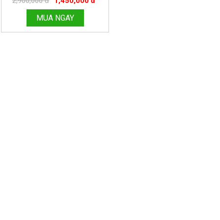
2,900,000 đ
1,450,000 đ
ĐỒNG HỒ THANH HÙNG.
HOTLINE:096.188.2921 MÃ 185
MUA NGAY