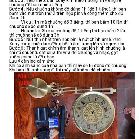
Bước 3 : Tiếp theo, bạn xoay kim theo hướng 1h và nghe 
chuông đổ bao nhiêu tiếng
Bước 4 : Nếu chuông không đổ đúng 1h (đổ 1 tiếng), thì bạn 
bấm vào nút tròn thứ 2 trên hộp pin và công thêm cho đổ 
đúng 1h
            Ví dụ : 1h mà chuông đổ 3 tiếng, thì bạn bấm 10 lần thì 
chuông sẽ gõ đúng 1h
            Ngược lại, 3h mà chuông đổ 1 tiếng thì bạn bấm 2 lần 
thì chuông sẽ gõ đúng 3h
Bước 5 : Nút thứ nhất trên hộp pin là nút chỉnh âm lượng. 
Xoay cùng chiều kim đồng hồ là âm lượng lớn và ngược lại
Bước 6 : Thanh gạt chỉnh âm thanh, gạt lên hình chuông là 
chỉ đổ chuông, gặt giữa thì vừa đổ chuông và nhạc, gặt 
xuống cùng là đổ nhạc
Lưu ý đèn led cảm ứng :
Khi có ánh sáng của nhà bạn thì máy sẽ tự động đổ chuông. 
Khi bạn tắt ánh sáng đi thì máy sẽ không đổ chuông