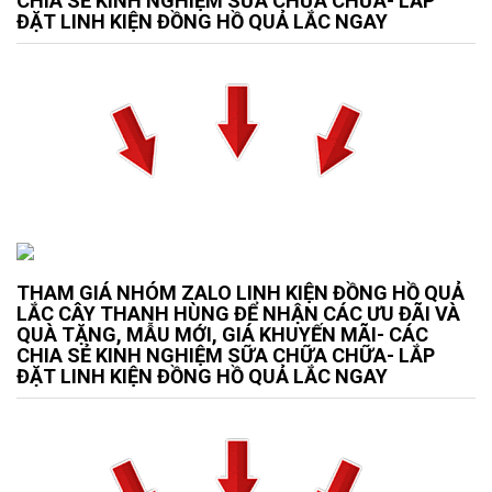
CHIA SẺ KINH NGHIỆM SỮA CHỮA CHỮA- LẮP
ĐẶT LINH KIỆN ĐỒNG HỒ QUẢ LẮC NGAY
THAM GIÁ NHÓM ZALO LINH KIỆN ĐỒNG HỒ QUẢ
LẮC CÂY THANH HÙNG ĐỂ NHẬN CÁC ƯU ĐÃI VÀ
QUÀ TẶNG, MẪU MỚI, GIÁ KHUYẾN MÃI- CÁC
CHIA SẺ KINH NGHIỆM SỮA CHỮA CHỮA- LẮP
ĐẶT LINH KIỆN ĐỒNG HỒ QUẢ LẮC NGAY