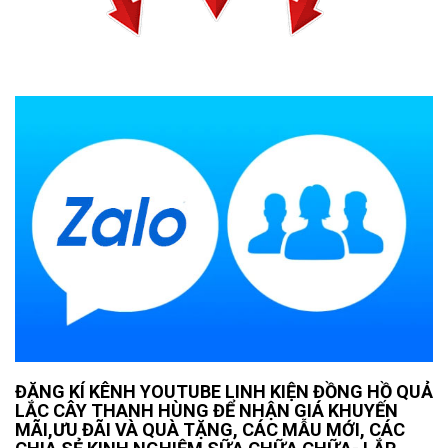
ĐĂNG KÍ KÊNH YOUTUBE LINH KIỆN ĐỒNG HỒ QUẢ
LẮC CÂY THANH HÙNG ĐỂ NHẬN GIÁ KHUYẾN
MÃI,ƯU ĐÃI VÀ QUÀ TẶNG, CÁC MẪU MỚI, CÁC