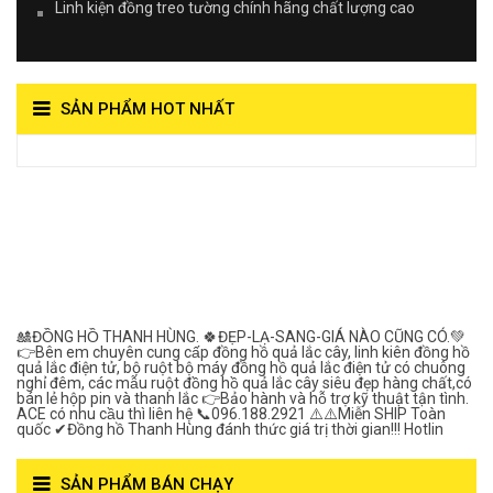
Linh kiện đồng treo tường chính hãng chất lượng cao
SẢN PHẨM HOT NHẤT
View on Vocaroo >>
Đồng Hồ Quả Lắc Thanh
Hùng- Số 1 Về Chất
Lượng***
🎎ĐỒNG HỒ THANH HÙNG. 🍀ĐẸP-LẠ-SANG-GIÁ NÀO CŨNG CÓ.💚
👉Bên em chuyên cung cấp đồng hồ quả lắc cây, linh kiên đồng hồ
quả lắc điện tử, bộ ruột bộ máy đồng hồ quả lắc điện tử có chuông
nghỉ đêm, các mẫu ruột đồng hồ quả lắc cây siêu đẹp hàng chất,có
bán lẻ hộp pin và thanh lắc 👉Bảo hành và hỗ trợ kỹ thuật tận tình.
ACE có nhu cầu thì liên hệ 📞096.188.2921 ⚠️⚠️Miễn SHIP Toàn
quốc ✔Đồng hồ Thanh Hùng đánh thức giá trị thời gian!!! Hotlin
SẢN PHẨM BÁN CHẠY