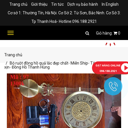
Trang chủ
Giới thiệu
Tin tức
Dịch vụ bảo hành
In English
Cơ sở 1: Thường Tín, Hà Nội. Cơ Sở 2: Từ Sơn, Bắc Ninh. Cơ Sở 3:
Tp Thanh Hoá- Hotline:096.188.2921
Toggle
0
navigation
Trang chủ
Bộ ruột đồng hồ quả lắc đẹp chất- Miễn Ship- Tặng kèm pin
xịn- Đồng Hồ Thanh Hùng