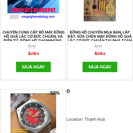
CHUYÊN CUNG CẤP BỘ MÁY ĐỒNG
ĐỒNG HỒ CHUYÊN MUA BÁN, LẮP
HỒ QUẢ LẮC CƠ ĐỨC CHUẨN, VÀ
ĐẶT, SỬA CHỮA MÁY ĐỒNG HỒ QUẢ
ĐIỆN TỬ. ĐỒNG HỒ THANHHÙNG.
LẮC CƠ ĐỨC CHUẨN TẠI NHÀ TOÀN
ĐT: 096.188.2921
QUỐC. ĐT:096.188.2921
&nb
&nb
&nbs
&nbs
MUA NGAY
MUA NGAY
Chuyên nhận sửa chữa, bảo
- 50%
dưỡng đồng hồ quả lắc cây điện tử,
và cơ, các loại đồng hồ toàn quốc uy
tín, chất lượng cao. Đồng Hồ Thanh
Hùng: 096.188.2921
Location: Thanh Hoá
Việt Nam