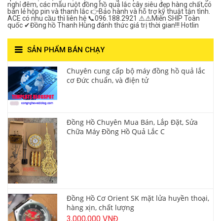
nghỉ đêm, các mẫu ruột đồng hồ quả lắc cây siêu đẹp hàng chất,có
bán lẻ hộp pin và thanh lắc 👉Bảo hành và hỗ trợ kỹ thuật tận tình.
ACE có nhu cầu thì liên hệ 📞096.188.2921 ⚠️⚠️Miễn SHIP Toàn
quốc ✔Đồng hồ Thanh Hùng đánh thức giá trị thời gian!!! Hotlin
SẢN PHẨM BÁN CHẠY
Chuyên cung cấp bộ máy đồng hồ quả lắc
cơ Đức chuẩn, và điện tử
Đồng Hồ Chuyên Mua Bán, Lắp Đặt, Sửa
Chữa Máy Đồng Hồ Quả Lắc C
Đồng Hồ Cơ Orient SK mặt lửa huyền thoại,
hàng xịn, chất lượng
3,000,000 VNĐ