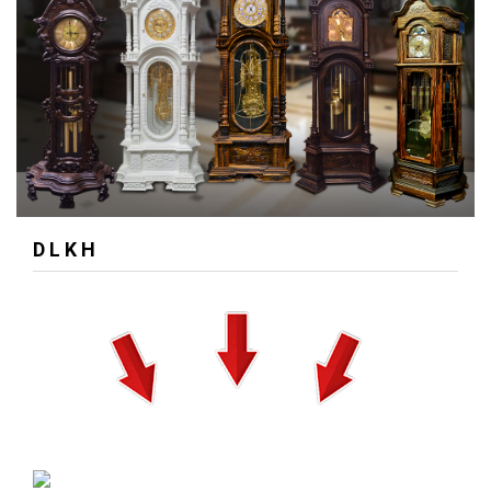
D L K H