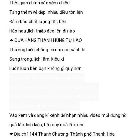
Thời gian chính xác sớm chiều
Tăng thêm vẻ đẹp, nhiều điều tôn lên
Đảm bảo chất lượng tốt, bền
Hào hoa ,lịch thiệp đeo lên đi nào
☘ CỬA HÀNG THANH HÙNG TỰ HÀO
Thương hiệu chẳng có nơi nào sánh bì
Sang trọng, lịch lãm, kiêu kì
Luôn luôn bên bạn không gì quý hơn.
https://shopee.vn/donghothanhhung
https://www.facebook.com/shopdonghoth...
https://www.youtube.com/channel/UCpU9...
https://:www.donghothanhhung.vn
Vào xem và đăng kí kênh để nhận nhiều video mới đồng hồ 
quả lắc, linh kiện, bộ máy quả lắc mới
❤ Địa chỉ: 144 Thanh Chương-Thành phố Thanh Hóa