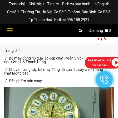
Trang chủ
Giới thiệu
Tin tức
Dịch vụ bảo hành
In English
Cơ sở 1: Thường Tín, Hà Nội. Cơ Sở 2: Từ Sơn, Bắc Ninh. Cơ Sở 3:
Tp Thanh Hoá- Hotline:096.188.2921
Toggle
0
navigation
Trang chủ
Bộ máy đồng hồ quả lắc đẹp chất- Miễn Ship- Tặng kèm pin
xịn- Đồng Hồ Thanh Hùng
Chuyên cung cấp bộ máy đồng hồ quả lắc cây chính hãng
chất lượng cao
Sản phẩm bán chạy