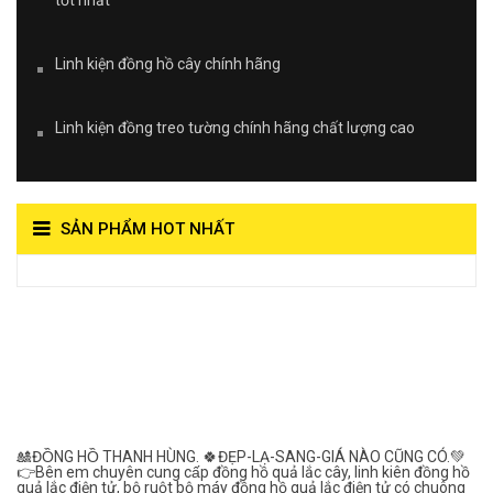
Linh kiện đồng hồ cây chính hãng
Linh kiện đồng treo tường chính hãng chất lượng cao
SẢN PHẨM HOT NHẤT
View on Vocaroo >>
Đồng Hồ Quả Lắc Thanh
Hùng- Số 1 Về Chất
Lượng***
🎎ĐỒNG HỒ THANH HÙNG. 🍀ĐẸP-LẠ-SANG-GIÁ NÀO CŨNG CÓ.💚
👉Bên em chuyên cung cấp đồng hồ quả lắc cây, linh kiên đồng hồ
quả lắc điện tử, bộ ruột bộ máy đồng hồ quả lắc điện tử có chuông