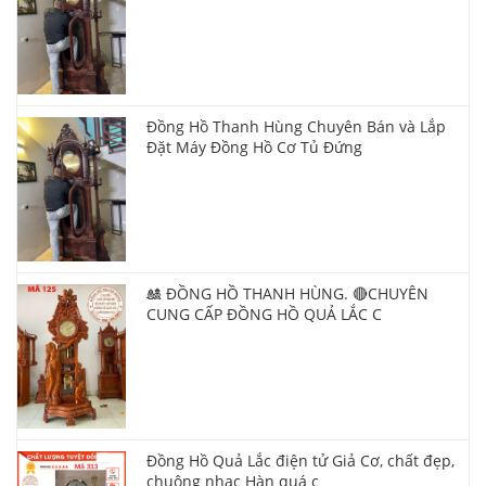
Đồng Hồ Thanh Hùng Chuyên Bán và Lắp
Đặt Máy Đồng Hồ Cơ Tủ Đứng
🎎 ĐỒNG HỒ THANH HÙNG. 🔴CHUYÊN
CUNG CẤP ĐỒNG HỒ QUẢ LẮC C
Đồng Hồ Quả Lắc điện tử Giả Cơ, chất đẹp,
chuông nhạc Hàn quá c