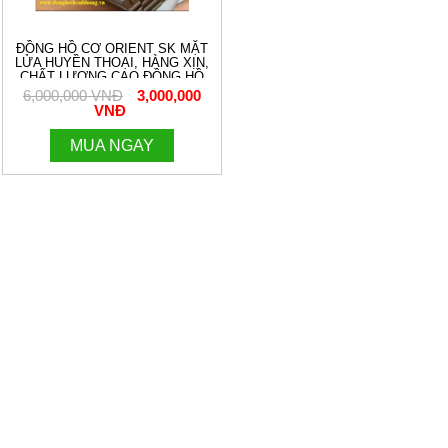
ĐỒNG HỒ CƠ ORIENT SK MẶT
LỬA HUYỀN THOẠI, HÀNG XỊN,
CHẤT LƯỢNG CAO.ĐỒNG HỒ
THANH HÙNG. ĐT:0961882921
6,000,000 VNĐ
3,000,000
VNĐ
MUA NGAY