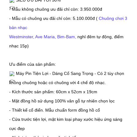
 SIÊU ƯU ĐÃI TỚI 50%
- Mẫu không chuông ưu đãi chỉ còn: 3.950.000đ
- Mẫu có chuông ưu đãi chỉ còn: 5.100.000đ 
( 
Chuông chơi 3 
bản nhạc
Westminster, Ave Maria, Bim-Bam,
 nghỉ đêm tự động, điểm 
nhạc 15p)
Ưu điểm của sản phẩm:
 Máy Pin Tiện Lợi - Dáng Cổ Sang Trọng - Có 2 tùy chọn 
không chuông hoặc có chuông với 4 chế độ nhạc.
- Kích thước sản phẩm: 60cm x 52cm x 19cm
- Mặt đồng hồ sử dụng 100% vân gỗ tự nhiên chọn lọc
- Thiết kế cổ điển. Mẫu chuẩn form đồng hồ cổ
- Cửa trước tiện lợi, mặt kim loại phay xước hiệu ứng sáng 
cực đẹp