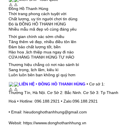
Đồng Hồ Thanh Hùng
Thời trang phong cách tuyệt vời
Chất lượng, uy tín người chơi tin dùng
Đó là ĐỒNG HỒ THANH HÙNG
Nhiều mẫu mã đẹp vô cùng đáng yêu
Thời gian chính xác sớm chiều
Tăng thêm vẻ đẹp, nhiều điều tôn lên
Đảm bảo chất lượng tốt, bền
Hào hoa ,lịch thiệp mua ngay đi nào
CỬA HÀNG THANH HÙNG TỰ HÀO
Thương hiệu chẳng có nơi nào sánh bì
Sang trọng, lịch lãm, kiêu kì
Luôn luôn bên bạn không gì quý hơn
LIÊN HỆ • ĐỒNG HỒ THANH HÙNG
• Cơ sở 1:
Thường Tín, Hà Nội. Cơ Sở 2: Bắc Ninh. Cơ Sở 3: Tp Thanh
Hoá • Hotline: 096.188.2921 • Zalo:096.188.2921
• Email: hieudonghothanhhung@gmail.com
Websit: https://wwww.donghothanhhung.vn