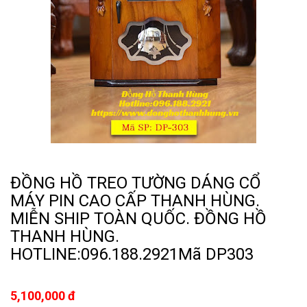
ĐỒNG HỒ TREO TƯỜNG DÁNG CỔ
MÁY PIN CAO CẤP THANH HÙNG.
MIỄN SHIP TOÀN QUỐC. ĐỒNG HỒ
THANH HÙNG.
HOTLINE:096.188.2921Mã DP303
5,100,000 đ