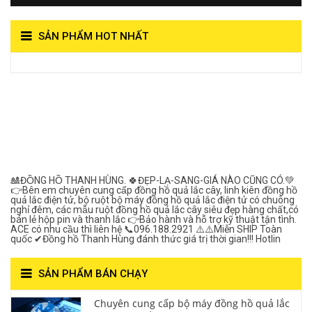
SẢN PHẨM HOT NHẤT
View on Vocaroo >>
Đồng Hồ Quả Lắc Thanh
Hùng- Số 1 Về Chất
Lượng***
🎎ĐỒNG HỒ THANH HÙNG. 🍀ĐẸP-LẠ-SANG-GIÁ NÀO CŨNG CÓ.💚
👉Bên em chuyên cung cấp đồng hồ quả lắc cây, linh kiên đồng hồ
quả lắc điện tử, bộ ruột bộ máy đồng hồ quả lắc điện tử có chuông
nghỉ đêm, các mẫu ruột đồng hồ quả lắc cây siêu đẹp hàng chất,có
bán lẻ hộp pin và thanh lắc 👉Bảo hành và hỗ trợ kỹ thuật tận tình.
ACE có nhu cầu thì liên hệ 📞096.188.2921 ⚠️⚠️Miễn SHIP Toàn
quốc ✔Đồng hồ Thanh Hùng đánh thức giá trị thời gian!!! Hotlin
SẢN PHẨM BÁN CHẠY
Chuyên cung cấp bộ máy đồng hồ quả lắc