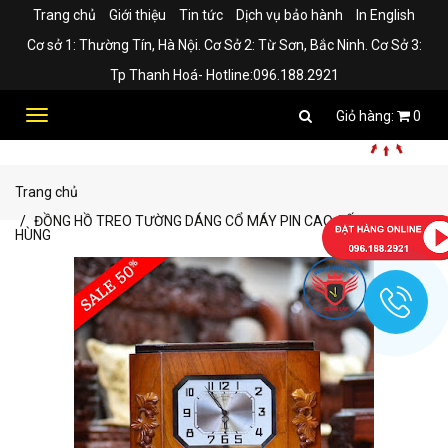
Trang chủ
Giới thiệu
Tin tức
Dịch vụ bảo hành
In English
Cơ sở 1: Thường Tín, Hà Nội. Cơ Sở 2: Từ Sơn, Bắc Ninh. Cơ Sở 3:
Tp Thanh Hoá- Hotline:096.188.2921
Toggle
0
navigation
Trang chủ
ĐỒNG HỒ TREO TƯỜNG DÁNG CỔ MÁY PIN CAO CẤP THANH
HÙNG